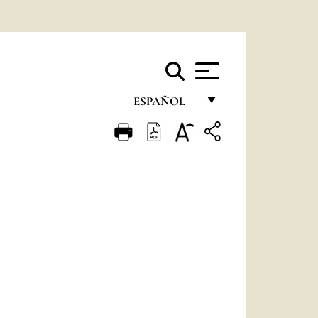
ESPAÑOL
FRANÇAIS
ENGLISH
ITALIANO
PORTUGUÊS
ESPAÑOL
DEUTSCH
POLSKI