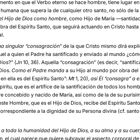
mento en que el Verbo eterno se hace hombre, tiene lugar en
d humana que supera la de cualquier otro santo, no sólo de la
el Hijo de Dios como hombre
, como Hijo de María ―santidad 
obra del Espíritu Santo, que seguirá actuando en Cristo hast
l.
na singular “consagración
” de la que Cristo mismo dirá expl
uel a quien el Padre ha santificado y enviado al mundo ¿cóm
ios?” (
Jn
10, 36). Aquella “consagración” (es decir, “santific
Dios.
Como el Padre manda
a su Hijo al mundo por obra del 
n ella es del Espíritu Santo”:
Mt
1, 20),
así Él “consagra” a 
spíritu, que es el artífice de la santificación de todos los homb
re concebido y nacido de María, así como de la de su purísi
te Hombre, que es el Hijo de Dios, recibe del Espíritu Santo
orrespondiente a la dignidad de su Persona divina (cf. sant
 a toda la humanidad del Hijo de Dios, a su alma y a su cue
n, el cual parece que quiere subrayar el aspecto corporal de