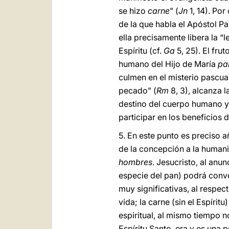
se hizo
carne
” (
Jn
1, 14). Po
de la que habla el Apóstol Pa
ella precisamente libera la “le
Espíritu (cf.
Ga
5, 25). El fru
humano del Hijo de María
pa
culmen en el misterio pascual
pecado” (
Rm
8, 3), alcanza l
destino del cuerpo humano y 
participar en los beneficios 
5. En este punto es preciso 
de la concepción a la humani
hombres
. Jesucristo, al anu
especie del pan) podrá conve
muy significativas, al respec
vida; la carne (sin el Espíritu
espiritual, al mismo tiempo 
Espíritu Santo, era y es una 