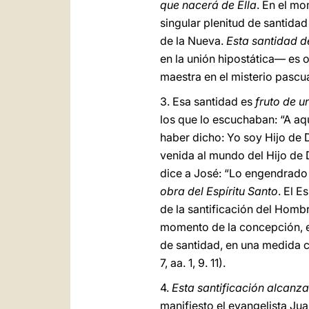
que nacerá de Ella
. En el mo
singular plenitud de santida
de la Nueva.
Esta santidad d
en la unión hipostática― es 
maestra en el misterio pascua
3. Esa santidad es
fruto de u
los que lo escuchaban: “A aq
haber dicho: Yo soy Hijo de D
venida al mundo del Hijo de 
dice a José: “Lo engendrado e
obra del Espíritu Santo
. El E
de la santificación del Homb
momento de la concepción, es
de santidad, en una medida c
7, aa. 1, 9. 11).
4.
Esta santificación alcanza
manifiesto el evangelista Jua