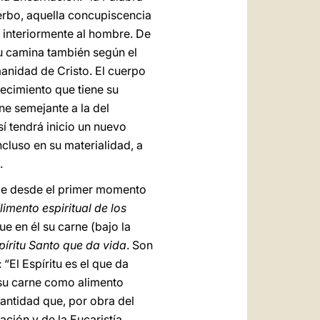
Verbo, aquella concupiscencia
 interiormente al hombre. De
tu camina también según el
umanidad de Cristo. El cuerpo
cimiento que tiene su
ne semejante a la del
Así tendrá inicio un nuevo
cluso en su materialidad, a
.
nece desde el primer momento
alimento espiritual de los
ue en él su carne (bajo la
píritu Santo que da vida
. Son
“El Espíritu es el que da
 su carne como alimento
antidad que, por obra del
ción y de la Eucaristía.