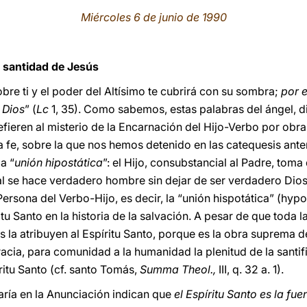
Miércoles 6 de junio de 1990
la santidad de Jesús
obre ti y el poder del Altísimo te cubrirá con su sombra;
por 
 Dios
” (
Lc
1, 35). Como sabemos, estas palabras del ángel, di
fieren al misterio de la Encarnación del Hijo-Verbo por obra d
a fe, sobre la que nos hemos detenido en las catequesis ante
a “
unión hipostática
”: el Hijo, consubstancial al Padre, toma
l se hace verdadero hombre sin dejar de ser verdadero Dios.
ersona del Verbo-Hijo, es decir, la “unión hispotática” (hypo
u Santo en la historia de la salvación. A pesar de que toda la
 la atribuyen al Espíritu Santo, porque es la obra suprema d
racia, para comunidad a la humanidad la plenitud de la santif
íritu Santo (cf. santo Tomás,
Summa Theol.,
III, q. 32 a. 1).
María en la Anunciación indican que
el Espíritu Santo es la fue