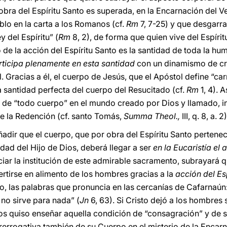
r obra del Espíritu Santo es superada, en la Encarnación del 
blo en la carta a los Romanos (cf.
Rm
7, 7-25) y que desgarra
y del Espíritu” (
Rm
8, 2), de forma que quien vive del Espíri
to de la acción del Espíritu Santo es la santidad de toda la h
rticipa plenamente en esta santidad
con un dinamismo de cre
. Gracias a él, el cuerpo de Jesús, que el Apóstol define “car
a santidad perfecta del cuerpo del Resucitado (cf.
Rm
1, 4). 
de “todo cuerpo” en el mundo creado por Dios y llamado, in
de la Redención (cf. santo Tomás,
Summa Theol.,
III, q. 8, a. 2)
añadir que el cuerpo, que por obra del Espíritu Santo perte
dad del Hijo de Dios, deberá llegar a ser
en la Eucaristía el 
nciar la institución de este admirable sacramento, subrayará q
rtirse en alimento de los hombres gracias a la
acción del
Es
to, las palabras que pronuncia en las cercanías de Cafarnaún: 
) no sirve para nada” (
Jn
6, 63). Si Cristo dejó a los hombres
nos quiso enseñar aquella condición de “consagración” y de s
prerrogativa también de su Cuerpo en el misterio de la Encarna