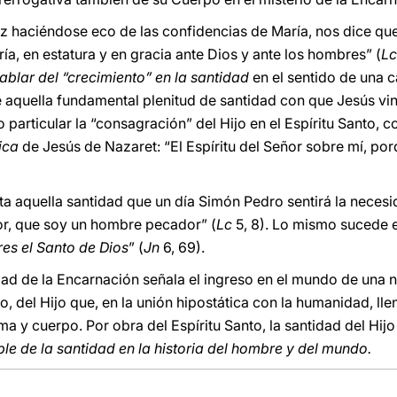
 vez haciéndose eco de las confidencias de María, nos dice qu
a, en estatura y en gracia ante Dios y ante los hombres” (
Lc
blar del “crecimiento” en la santidad
en el sentido de una 
e aquella fundamental plenitud de santidad con que Jesús v
articular la “consagración” del Hijo en el Espíritu Santo, co
ica
de Jesús de Nazaret: “El Espíritu del Señor sobre mí, po
sta aquella santidad que un día Simón Pedro sentirá la neces
ñor, que soy un hombre pecador” (
Lc
5, 8). Lo mismo sucede 
res el Santo de Dios
” (
Jn
6, 69).
lidad de la Encarnación señala el ingreso en el mundo de una 
o, del Hijo que, en la unión hipostática con la humanidad, ll
lma y cuerpo. Por obra del Espíritu Santo, la santidad del Hi
ble de la santidad en la historia del hombre y del mundo.