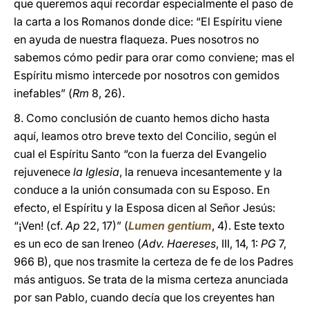
que queremos aquí recordar especialmente el paso de
la carta a los Romanos donde dice: “El Espíritu viene
en ayuda de nuestra flaqueza. Pues nosotros no
sabemos cómo pedir para orar como conviene; mas el
Espíritu mismo intercede por nosotros con gemidos
inefables” (
Rm
8, 26).
8. Como conclusión de cuanto hemos dicho hasta
aquí, leamos otro breve texto del Concilio, según el
cual el Espíritu Santo “con la fuerza del Evangelio
rejuvenece
la Iglesia
, la renueva incesantemente y la
conduce a la unión consumada con su Esposo. En
efecto, el Espíritu y la Esposa dicen al Señor Jesús:
“¡Ven! (cf.
Ap
22, 17)” (
Lumen gentium
, 4). Este texto
es un eco de san Ireneo (
Adv. Haereses
, III, 14, 1:
PG
7,
966 B), que nos trasmite la certeza de fe de los Padres
más antiguos. Se trata de la misma certeza anunciada
por san Pablo, cuando decía que los creyentes han