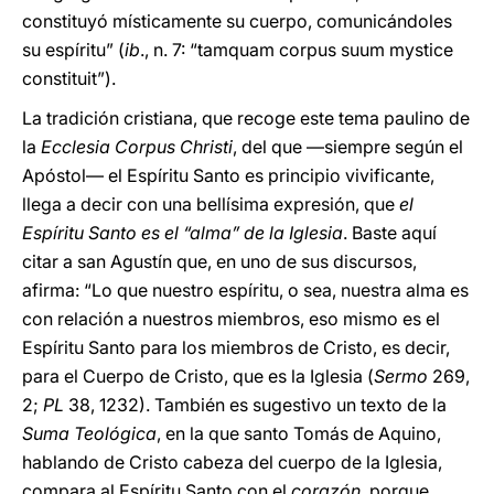
constituyó místicamente su cuerpo, comunicándoles
su espíritu” (
ib
., n. 7: “tamquam corpus suum mystice
constituit”).
La tradición cristiana, que recoge este tema paulino de
la
Ecclesia Corpus Christi
, del que ―siempre según el
Apóstol― el Espíritu Santo es principio vivificante,
llega a decir con una bellísima expresión, que
el
Espíritu Santo es el “alma” de la Iglesia
. Baste aquí
citar a san Agustín que, en uno de sus discursos,
afirma: “Lo que nuestro espíritu, o sea, nuestra alma es
con relación a nuestros miembros, eso mismo es el
Espíritu Santo para los miembros de Cristo, es decir,
para el Cuerpo de Cristo, que es la Iglesia (
Sermo
269,
2;
PL
38, 1232). También es sugestivo un texto de la
Suma Teológica
, en la que santo Tomás de Aquino,
hablando de Cristo cabeza del cuerpo de la Iglesia,
compara al Espíritu Santo con el
corazón
, porque