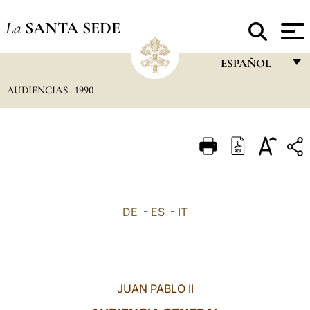
La
SANTA SEDE
ESPAÑOL
AUDIENCIAS
1990
FRANÇAIS
ENGLISH
ITALIANO
PORTUGUÊS
ESPAÑOL
DE
-
ES
-
IT
DEUTSCH
POLSKI
العربيّة
JUAN PABLO II
中文