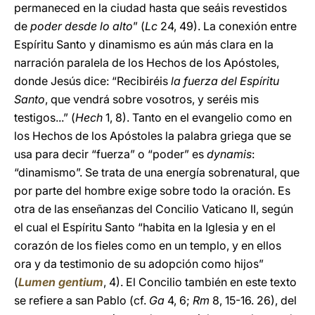
permaneced en la ciudad hasta que seáis revestidos
de
poder desde lo alto
” (
Lc
24, 49). La conexión entre
Espíritu Santo y dinamismo es aún más clara en la
narración paralela de los Hechos de los Apóstoles,
donde Jesús dice: “Recibiréis
la fuerza del Espíritu
Santo
, que vendrá sobre vosotros, y seréis mis
testigos...” (
Hech
1, 8). Tanto en el evangelio como en
los Hechos de los Apóstoles la palabra griega que se
usa para decir “fuerza” o “poder” es
dynamis
:
“dinamismo”. Se trata de una energía sobrenatural, que
por parte del hombre exige sobre todo la oración. Es
otra de las enseñanzas del Concilio Vaticano II, según
el cual el Espíritu Santo “habita en la Iglesia y en el
corazón de los fieles como en un templo, y en ellos
ora y da testimonio de su adopción como hijos”
(
Lumen gentium
, 4). El Concilio también en este texto
se refiere a san Pablo (cf.
Ga
4, 6;
Rm
8, 15-16. 26), del