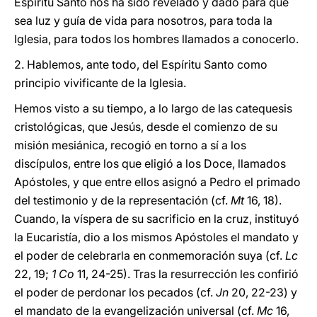
Espíritu Santo nos ha sido revelado y dado para que
sea luz y guía de vida para nosotros, para toda la
Iglesia, para todos los hombres llamados a conocerlo.
2. Hablemos, ante todo, del Espíritu Santo como
principio vivificante de la Iglesia.
Hemos visto a su tiempo, a lo largo de las catequesis
cristológicas, que Jesús, desde el comienzo de su
misión mesiánica, recogió en torno a sí a los
discípulos, entre los que eligió a los Doce, llamados
Apóstoles, y que entre ellos asignó a Pedro el primado
del testimonio y de la representación (cf.
Mt
16, 18).
Cuando, la víspera de su sacrificio en la cruz, instituyó
la Eucaristía, dio a los mismos Apóstoles el mandato y
el poder de celebrarla en conmemoración suya (cf.
Lc
22, 19;
1 Co
11, 24-25). Tras la resurrección les confirió
el poder de perdonar los pecados (cf.
Jn
20, 22-23) y
el mandato de la evangelización universal (cf.
Mc
16,