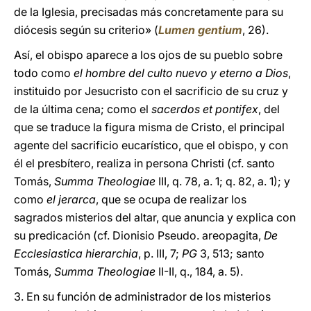
de la Iglesia, precisadas más concretamente para su
diócesis según su criterio» (
Lumen gentium
, 26).
Así, el obispo aparece a los ojos de su pueblo sobre
todo como
el hombre del culto nuevo y eterno a Dios
,
instituido por Jesucristo con el sacrificio de su cruz y
de la última cena; como el
sacerdos et pontifex
, del
que se traduce la figura misma de Cristo, el principal
agente del sacrificio eucarístico, que el obispo, y con
él el presbítero, realiza in persona Christi (cf. santo
Tomás,
Summa Theologiae
III, q. 78, a. 1; q. 82, a. 1); y
como
el jerarca
, que se ocupa de realizar los
sagrados misterios del altar, que anuncia y explica con
su predicación (cf. Dionisio Pseudo. areopagita,
De
Ecclesiastica hierarchia
, p. III, 7;
PG
3, 513; santo
Tomás,
Summa Theologiae
II-II, q., 184, a. 5).
3. En su función de administrador de los misterios