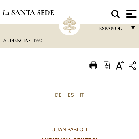
La
SANTA SEDE
ESPAÑOL
AUDIENCIAS
1992
FRANÇAIS
ENGLISH
ITALIANO
PORTUGUÊS
ESPAÑOL
DE
-
ES
-
IT
DEUTSCH
POLSKI
العربيّة
JUAN PABLO II
中文