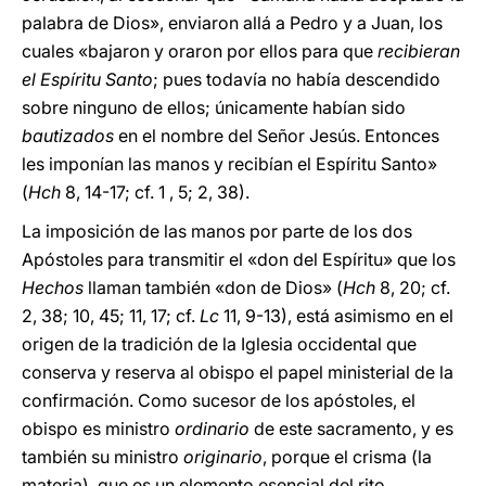
palabra de Dios», enviaron allá a Pedro y a Juan, los
cuales «bajaron y oraron por ellos para que
recibieran
el Espíritu Santo
; pues todavía no había descendido
sobre ninguno de ellos; únicamente habían sido
bautizados
en el nombre del Señor Jesús. Entonces
les imponían las manos y recibían el Espíritu Santo»
(
Hch
8, 14-17; cf. 1 , 5; 2, 38).
La imposición de las manos por parte de los dos
Apóstoles para transmitir el «don del Espíritu» que los
Hechos
llaman también «don de Dios» (
Hch
8, 20; cf.
2, 38; 10, 45; 11, 17; cf.
Lc
11, 9-13), está asimismo en el
origen de la tradición de la Iglesia occidental que
conserva y reserva al obispo el papel ministerial de la
confirmación. Como sucesor de los apóstoles, el
obispo es ministro
ordinario
de este sacramento, y es
también su ministro
originario
, porque el crisma (la
materia), que es un elemento esencial del rito