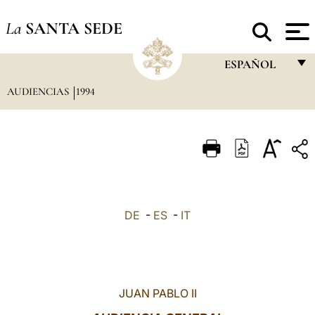
La
SANTA SEDE
ESPAÑOL
AUDIENCIAS
1994
FRANÇAIS
ENGLISH
ITALIANO
PORTUGUÊS
ESPAÑOL
DE
-
ES
-
IT
DEUTSCH
POLSKI
العربيّة
JUAN PABLO II
中文