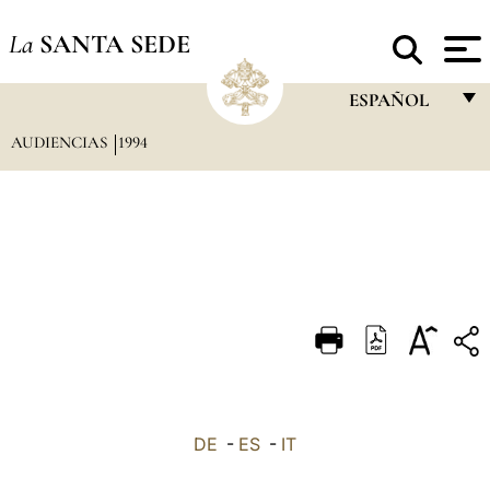
La
SANTA SEDE
ESPAÑOL
AUDIENCIAS
1994
FRANÇAIS
ENGLISH
ITALIANO
PORTUGUÊS
ESPAÑOL
DEUTSCH
POLSKI
العربيّة
DE
-
ES
-
IT
中文