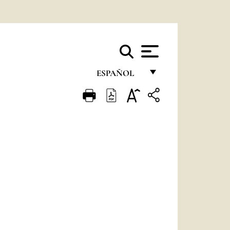
ESPAÑOL
FRANÇAIS
ENGLISH
ITALIANO
PORTUGUÊS
ESPAÑOL
DEUTSCH
POLSKI