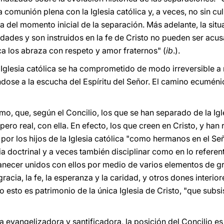
comunión plena con la Iglesia católica y, a veces, no sin c
rata del momento inicial de la separación. Más adelante, la sit
ades y son instruidos en la fe de Cristo no pueden ser acu
ica los abraza con respeto y amor fraternos" (
ib
.).
la Iglesia católica se ha comprometido de modo irreversible a 
se a la escucha del Espíritu del Señor. El camino ecuménic
o, que, según el Concilio, los que se han separado de la Igl
ero real, con ella. En efecto, los que creen en Cristo, y han
r los hijos de la Iglesia católica "como hermanos en el Señ
a doctrinal y a veces también disciplinar como en lo referente
necer unidos con ellos por medio de varios elementos de gr
gracia, la fe, la esperanza y la caridad, y otros dones interior
 esto es patrimonio de la única Iglesia de Cristo, "que subsis
a evangelizadora y santificadora, la posición del Concilio e