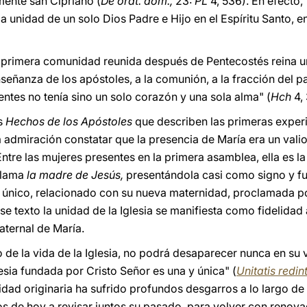
mente san Cipriano (
De orat. dom.,
23:
PL
4, 536). En efecto,
a unidad de un solo Dios Padre e Hijo en el Espíritu Santo, e
a primera comunidad reunida después de Pentecostés reina u
eñanza de los apóstoles, a la comunión, a la fracción del pa
yentes no tenía sino un solo corazón y una sola alma" (
Hch
4, 
os
Hechos de los Apóstoles
que describen las primeras experi
admiración constatar que la presencia de María era un valio
 Entre las mujeres presentes en la primera asamblea, ella es l
llama
la madre de Jesús,
presentándola casi como signo y fu
ar único, relacionado con su nueva maternidad, proclamada por
e texto la unidad de la Iglesia se manifiesta como fidelidad 
aternal de María.
io de la vida de la Iglesia, no podrá desaparecer nunca en su 
glesia fundada por Cristo Señor es una y única" (
Unitatis redin
dad originaria ha sufrido profundos desgarros a lo largo de s
os de hoy a revisar juntos su pasado, para volver con renova