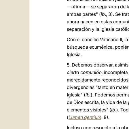
―afirma― se separaron de la 
ambas partes" (
ib
., 3). Se t
ahora nacen en estas comunid
separación y la Iglesia catól
Con el concilio Vaticano II, 
búsqueda ecuménica, poniéndo
Iglesia.
5. Debemos observar, asimism
cierta comunión,
incompleta p
merecidamente reconocidos po
divergencias "tanto en materi
Iglesia" (
ib
.). Podemos perma
de Dios escrita, la vida de la 
elementos visibles" (
ib
.).
Todo
(
Lumen gentium
, 8).
Incluso con respecto a la obr