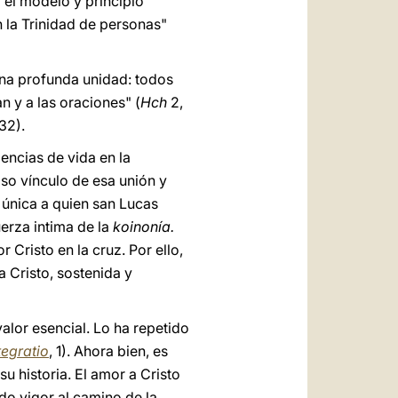
 "el modelo y principio
n la Trinidad de personas"
na profunda unidad: todos
n y a las oraciones" (
Hch
2,
32).
encias de vida en la
so vínculo de esa unión y
a única a quien san Lucas
erza intima de la
koinonía.
 Cristo en la cruz. Por ello,
a Cristo, sostenida y
valor esencial. Lo ha repetido
tegratio
, 1). Ahora bien, es
u historia. El amor a Cristo
do vigor al camino de la