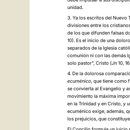
unidad.
3. Ya los escritos del Nuevo 
divisiones entre los cristiano
de los que difunden falsas do
10). Es el inicio de una dolo
separados de la Iglesia católi
comunión ni con las demás Igl
solo pastor", Cristo (
Jn
10, 1
4. De la dolorosa comparación
ecuménico,
que tiene como fi
se convierta al Evangelio y as
movimiento la máxima import
en la Trinidad y en Cristo, y 
ecuménico exige, además, que
los prejuicios, que constituy
El Concilio formula un juici