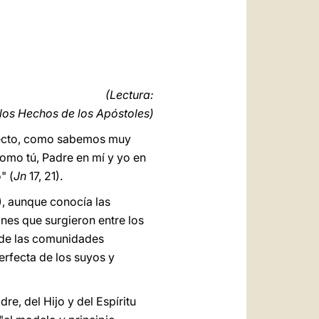
العربيّة
中文
LATINE
(Lectura:
 los Hechos de los Apóstoles)
efecto, como sabemos muy
Como tú, Padre en mí y yo en
" (
Jn
17, 21).
3), aunque conocía las
ones que surgieron entre los
a de las comunidades
erfecta de los suyos y
re, del Hijo y del Espíritu