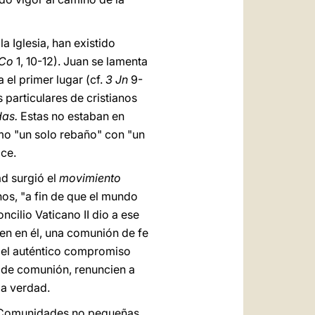
a Iglesia, han existido
Co
1, 10-12). Juan se lamenta
 el primer lugar (cf.
3
Jn
9-
s particulares de cristianos
das.
Estas no estaban en
omo "un solo rebaño" con "un
ice.
ad surgió el
movimiento
anos, "a fin de que el mundo
oncilio Vaticano II dio a ese
n en él, una comunión de fe
o el auténtico compromiso
 de comunión, renuncien a
la verdad.
. "Comunidades no pequeñas