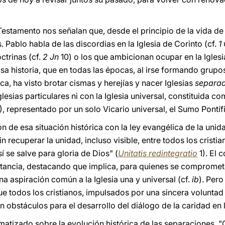
Testamento nos señalan que, desde el principio de la vida de l
s. Pablo habla de las discordias en la Iglesia de Corinto (cf.
1
ctrinas (cf.
2
Jn
10) o los que ambicionan ocupar en la Iglesia
rosa historia, que en todas las épocas, al irse formando grupo
ca, ha visto brotar cismas y herejías y nacer Iglesias
separa
esias particulares ni con la Iglesia universal, constituida c
6), representado por un solo Vicario universal, el Sumo Pontíf
 de esa situación histórica con la ley evangélica de la unid
n recuperar la unidad, incluso visible, entre todos los cristi
í se salve para gloria de Dios" (
Unitatis redintegratio
1). El c
ancia, destacando que implica, para quienes se compromete
una aspiración común a la Iglesia una y universal (cf.
ib
). Per
 todos los cristianos, impulsados por una sincera voluntad
en obstáculos para el desarrollo del diálogo de la caridad en 
o matizado sobre la evolución histórica de las separaciones