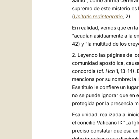
Santo", como afirma certera
supremo de este misterio es l
(
Unitatis redintegratio
,
2).
En realidad, vemos que en l
"acudían asiduamente a la ens
42) y "la multitud de los cre
2. Leyendo las páginas de l
comunidad apostólica, causa 
concordia (cf.
Hch
1, 13-14).
menciona por su nombre: la 
Ese titulo le confiere un lug
no se puede ignorar que en es
protegida por la presencia m
Esa unidad, realizada al inic
el concilio Vaticano II: "La I
preciso constatar que esa uni
debe impulsar a sus discípul