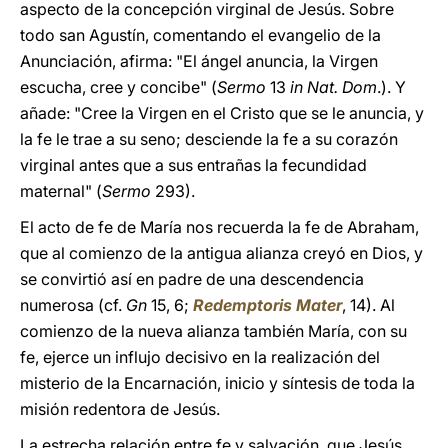
aspecto de la concepción virginal de Jesús. Sobre
todo san Agustín, comentando el evangelio de la
Anunciación, afirma: "El ángel anuncia, la Virgen
escucha, cree y concibe" (
Sermo
13
in Nat. Dom
.). Y
añade: "Cree la Virgen en el Cristo que se le anuncia, y
la fe le trae a su seno; desciende la fe a su corazón
virginal antes que a sus entrañas la fecundidad
maternal" (
Sermo
293).
El acto de fe de María nos recuerda la fe de Abraham,
que al comienzo de la antigua alianza creyó en Dios, y
se convirtió así en padre de una descendencia
numerosa (cf.
Gn
15, 6;
Redemptoris Mater
, 14). Al
comienzo de la nueva alianza también María, con su
fe, ejerce un influjo decisivo en la realización del
misterio de la Encarnación, inicio y síntesis de toda la
misión redentora de Jesús.
La estrecha relación entre fe y salvación, que Jesús