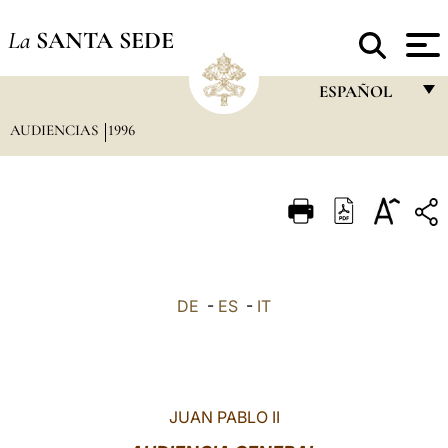
La
SANTA SEDE
ESPAÑOL
AUDIENCIAS
1996
FRANÇAIS
ENGLISH
ITALIANO
PORTUGUÊS
ESPAÑOL
DE
-
ES
-
IT
DEUTSCH
POLSKI
العربيّة
JUAN PABLO II
中文