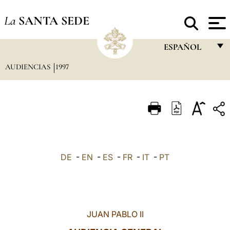
La
SANTA SEDE
ESPAÑOL
AUDIENCIAS
1997
FRANÇAIS
ENGLISH
ITALIANO
PORTUGUÊS
ESPAÑOL
DE
-
EN
-
ES
-
FR
-
IT
-
PT
DEUTSCH
POLSKI
العربيّة
JUAN PABLO II
中文