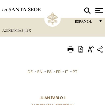
La
SANTA SEDE
ESPAÑOL
AUDIENCIAS
1997
FRANÇAIS
ENGLISH
ITALIANO
PORTUGUÊS
ESPAÑOL
DE
-
EN
-
ES
-
FR
-
IT
-
PT
DEUTSCH
POLSKI
العربيّة
JUAN PABLO II
中文