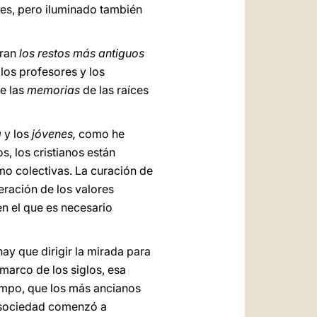
ces, pero iluminado también
tran
los restos más antiguos
 los profesores y los
te las
memorias
de las raíces
a
y los
jóvenes,
como he
s, los cristianos están
mo colectivas. La curación de
peración de los valores
en el que es necesario
hay que dirigir la mirada para
marco de los siglos, esa
tiempo, que los más ancianos
a sociedad comenzó a