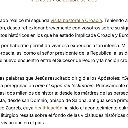
sado realicé mi segunda
visita pastoral a Croacia
. Teniendo a
ón, deseo reflexionar brevemente con vosotros sobre su sig
tos históricos en los que ha estado implicada Croacia y Eur
 por haberme permitido vivir esa experiencia tan intensa. M
oacia, así como al señor presidente de la República, a las 
e nuevo encuentro entre el Sucesor de Pedro y la nación croa
las palabras que Jesús resucitado dirigió a los Apóstoles: «
S
una peregrinación
bajo el signo del testimonio.
Precisamente d
si dos milenios de historia: desde los mártires de las pers
ta; desde san Domnio, obispo de Salona, antigua sede prima
 de Zagreb, cuya
beatificación
ha sido el acontecimiento culm
litúrgico resalta sobre el fondo de las vicisitudes históricas
vivían aún en el país.