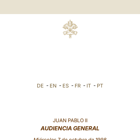
DE
-
EN
-
ES
-
FR
-
IT
-
PT
JUAN PABLO II
AUDIENCIA GENERAL
Miércoles 7 de octubre de 1998