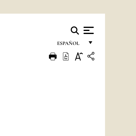
ESPAÑOL
FRANÇAIS
ENGLISH
ITALIANO
PORTUGUÊS
ESPAÑOL
DEUTSCH
POLSKI