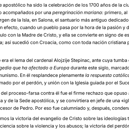
e apostólico ha sido la celebración de los 1700 años de la ciu
o acompañados por una
peregrinación mariana:
primero, al
irgen de la Isla, en Salona, el santuario más antiguo dedicado
En efecto, cuando un pueblo pasa por la hora de la pasión y 
ulo con la Madre de Cristo, y ella se convierte en signo de e
ia; así sucedió con Croacia, como con toda nación cristiana
e era el lema del cardenal Alojzije Stepinac, ante cuya tumba 
agedia que ha afectado a Europa
durante este siglo, marcad
omunismo. En él resplandece plenamente
la respuesta católic
ado por el perdón, y unión con la Iglesia guiada por el Suc
del proceso-farsa contra él fue el firme rechazo que opuso a
 y de la Sede apostólica, y se convirtiera en jefe de una «ig
Sucesor de Pedro. Por eso fue calumniado y, después, conden
s la victoria del evangelio de Cristo sobre las ideologías tot
iencia sobre la violencia y los abusos; la victoria del perdó