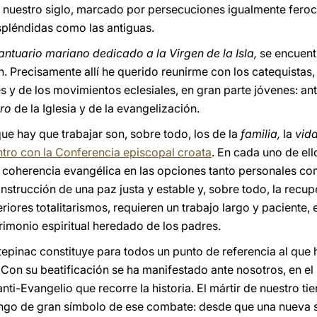
e nuestro siglo, marcado por persecuciones igualmente fero
espléndidas como las antiguas.
santuario mariano dedicado a la Virgen de la Isla,
se encuen
n. Precisamente allí he querido reunirme con los catequistas,
 y de los movimientos eclesiales, en gran parte jóvenes: an
uro
de la Iglesia y de la evangelización.
e hay que trabajar son, sobre todo, los de la
familia,
la
vid
tro con la Conferencia episcopal croata
. En cada uno de ello
 coherencia evangélica en las opciones tanto personales co
construcción de una paz justa y estable y, sobre todo, la recu
iores totalitarismos, requieren un trabajo largo y paciente, 
rimonio espiritual heredado de los padres.
Stepinac constituye para todos un punto de referencia al que 
 Con su beatificación se ha manifestado ante nosotros, en el 
 anti-Evangelio que recorre la historia. El mártir de nuestro 
rango de gran símbolo de ese combate: desde que una nuev