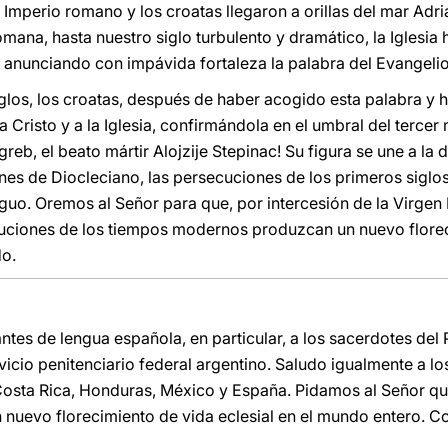
 Imperio romano y los croatas llegaron a orillas del mar Adri
omana, hasta nuestro siglo turbulento y dramático, la Iglesi
, anunciando con impávida fortaleza la palabra del Evangelio
iglos, los croatas, después de haber acogido esta palabra y 
Cristo y a la Iglesia, confirmándola en el umbral del tercer m
eb, el beato mártir Alojzije Stepinac! Su figura se une a la d
ones de Diocleciano, las persecuciones de los primeros siglo
iguo. Oremos al Señor para que, por intercesión de la Virgen
uciones de los tiempos modernos produzcan un nuevo floreci
do.
antes de lengua española, en particular, a los sacerdotes del
rvicio penitenciario federal argentino. Saludo igualmente a 
 Costa Rica, Honduras, México y España. Pidamos al Señor q
n nuevo florecimiento de vida eclesial en el mundo entero. C