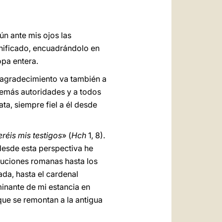
العربيّة
中文
ún ante mis ojos las
LATINE
nificado, encuadrándolo en
opa entera.
i agradecimiento va también a
demás autoridades y a todos
ta, siempre fiel a él desde
eréis mis testigos
» (
Hch
1, 8).
esde esta perspectiva he
ecuciones romanas hasta los
da, hasta el cardenal
inante de mi estancia en
 que se remontan a la antigua