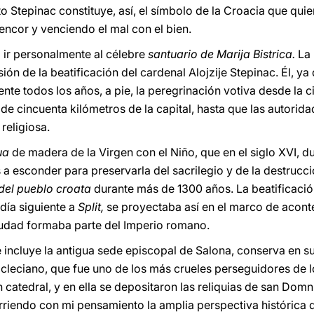
to Stepinac constituye, así, el símbolo de la Croacia que quie
encor y venciendo el mal con el bien.
 ir personalmente al célebre
santuario de Marija Bistrica.
La
ón de la beatificación del cardenal Alojzije Stepinac. Él, y
te todos los años, a pie, la peregrinación votiva desde la 
 de cincuenta kilómetros de la capital, hasta que las autori
religiosa.
tua
de madera de la Virgen con el Niño, que en el siglo XVI, d
s a esconder para preservarla del sacrilegio y de la destrucc
 del pueblo croata
durante más de 1300 años. La beatificació
 día siguiente a
Split,
se proyectaba así en el marco de acon
iudad formaba parte del Imperio romano.
e incluye la antigua sede episcopal de Salona, conserva en su 
eciano, que fue uno de los más crueles perseguidores de lo
catedral, y en ella se depositaron las reliquias de san Domn
rriendo con mi pensamiento la amplia perspectiva histórica 