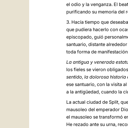
el odio y la venganza. El bea
purificando su memoria del r
3. Hacía tiempo que deseaba
que pudiera hacerlo con ocasi
episcopado, guió personalmen
santuario, distante alrededor
toda forma de manifestación 
La antigua y venerada esta
los fieles se vieron obligado
sentido, la dolorosa historia
ese santuario, con la visita al
a la antigüedad, cuando la c
La actual ciudad de Split, qu
mausoleo del emperador Diocl
el mausoleo se transformó en 
He rezado ante su urna, reco