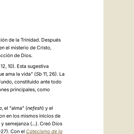
العربيّة
中文
LATINE
ción de la Trinidad. Después
en el misterio de Cristo,
acción de Dios.
12, 10). Esta sugestiva
ue ama la vida" (
Sb
11, 26). La
ofundo, constituido ante todo
ones principales, como
a
, el "alma" (
nefesh
) y el
don en los mismos inicios de
 semejanza (...). Creó Dios
-27). Con el
Catecismo de la