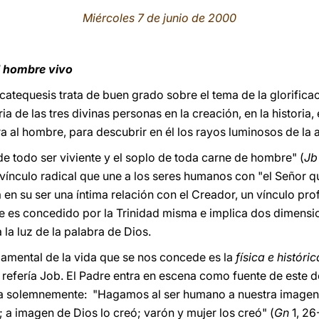
Miércoles 7 de junio de 2000
el hombre vivo
a catequesis trata de buen grado sobre el tema de la glorifica
 de las tres divinas personas en la creación, en la historia, 
a al hombre, para descubrir en él los rayos luminosos de la 
de todo ser viviente y el soplo de toda carne de hombre" (
Jb
 vínculo radical que une a los seres humanos con "el Señor q
ta en su ser una íntima relación con el Creador, un vínculo pr
ue es concedido por la Trinidad misma e implica dos dimensi
 la luz de la palabra de Dios.
amental de la vida que se nos concede es la
física e históric
se refería Job. El Padre entra en escena como fuente de este 
a solemnemente: "Hagamos al ser humano a nuestra imagen y
 a imagen de Dios lo creó; varón y mujer los creó" (
Gn
1, 26