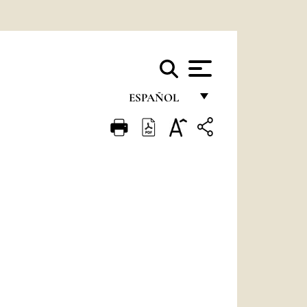
ESPAÑOL
FRANÇAIS
ENGLISH
ITALIANO
PORTUGUÊS
ESPAÑOL
DEUTSCH
POLSKI