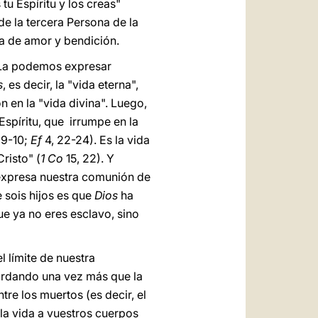
tu Espíritu y los creas"
de la tercera Persona de la
ria de amor y bendición.
. La podemos expresar
s
, es decir, la "vida eterna",
n en la "vida divina". Luego,
Espíritu, que irrumpe en la
 9-10;
Ef
4, 22-24). Es la vida
risto" (
1 Co
15, 22). Y
 expresa nuestra comunión de
e sois hijos es que
Dios
ha
 ya no eres esclavo, sino
l límite de nuestra
cordando una vez más que la
ntre los muertos (es decir, el
la vida a vuestros cuerpos