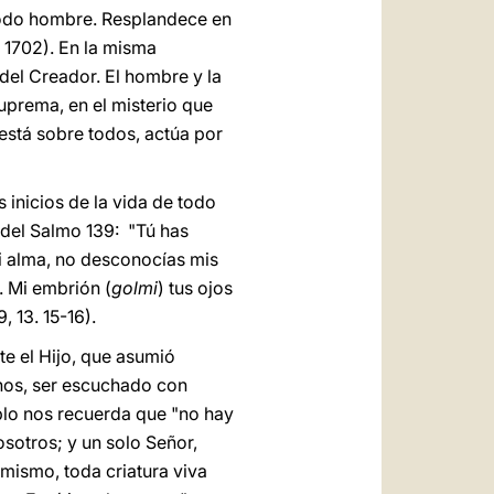
todo hombre. Resplandece en
. 1702). En la misma
del Creador. El hombre y la
uprema, en el misterio que
está sobre todos, actúa por
s inicios de la vida de todo
 del Salmo 139: "Tú has
mi alma, no desconocías mis
. Mi embrión (
golmi
) tus ojos
, 13. 15-16).
te el Hijo, que asumió
anos, ser escuchado con
ablo nos recuerda que "no hay
sotros; y un solo Señor,
imismo, toda criatura viva