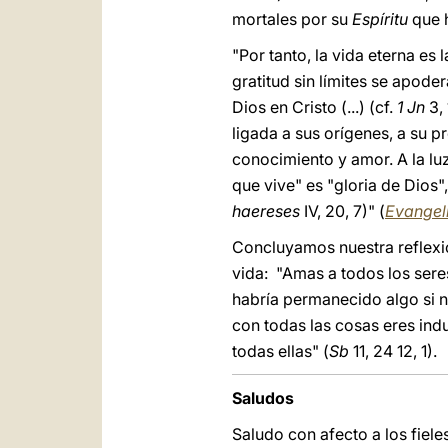
mortales por su
Espíritu
que 
"Por tanto, la vida eterna es
gratitud sin límites se apod
Dios en Cristo (...) (cf.
1 Jn
3, 
ligada a sus orígenes, a su p
conocimiento y amor. A la lu
que vive" es "gloria de Dios"
haereses
IV, 20, 7)" (
Evangel
Concluyamos nuestra reflexió
vida: "Amas a todos los sere
habría permanecido algo si 
con todas las cosas eres indu
todas ellas" (
Sb
11, 24 12, 1).
Saludos
Saludo con afecto a los fiele