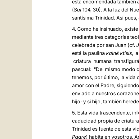
está encomendada también a
(
Sal
104, 30). A la luz del Nu
santísima Trinidad. Así pues, 
4. Como he insinuado, existe
mediante tres categorías teo
celebrada por san Juan (cf.
está la paulina
kainé ktisis
, l
criatura humana transfigurá
pascual: "Del mismo modo qu
tenemos, por último, la vida d
amor con el Padre, siguiendo 
enviado a nuestros corazone
hijo; y si hijo, también herede
5. Esta vida trascendente, inf
caducidad propia de criatura
Trinidad es fuente de esta vi
Padre
) habita en vosotros, A