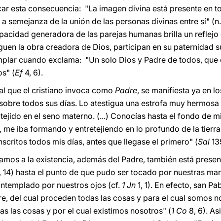
r esta consecuencia: "La imagen divina está presente en 
a semejanza de la unión de las personas divinas entre sí" (n
acidad generadora de las parejas humanas brilla un reflejo 
guen la obra creadora de Dios, participan en su paternidad s
mplar cuando exclama: "Un solo Dios y Padre de todos, que 
os" (
Ef
4, 6).
 al que el cristiano invoca como
Padre
, se manifiesta ya en lo
sobre todos sus días. Lo atestigua una estrofa muy hermosa
tejido en el seno materno. (...) Conocías hasta el fondo de 
 me iba formando y entretejiendo en lo profundo de la tierra
inscritos todos mis días, antes que llegase el primero" (
Sal
139
amos a la existencia, además del Padre, también está presen
, 14) hasta el punto de que pudo ser tocado por nuestras m
contemplado por nuestros ojos (cf.
1 Jn
1, 1). En efecto, san P
re, del cual proceden todas las cosas y para el cual somos no
as las cosas y por el cual existimos nosotros" (
1 Co
8, 6). As