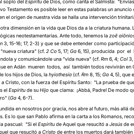
l soplo del
Espíritu
de Dios, como canta el Salmista: "Envías 
evo Testamento es posible leer en estas palabras un anuncio 
en el origen de nuestra vida se halla una intervención trinita
 otra dimensión en la vida que Dios da a la criatura humana
lógicas neotestamentarias. Ante todo, tenemos la
zoê aiônio
Jn
3, 15-16; 17, 2-3) y que se debe entender como participació
a "nueva criatura" (cf.
2 Co
5, 17;
Ga
6, 15), producida por el 
ndola y comunicándole una "vida nueva" (cf.
Rm
6, 4;
Col
3,
e en Adán mueren todos, así también todos revivirán en C
e los hijos de Dios, la
hyiothesía
(cf.
Rm
8, 15;
Ga
4, 5), que
a Cristo, con la fuerza del Espíritu Santo: "La prueba de qu
s el
Espíritu
de su
Hijo
que clama: ¡Abbá, Padre! De modo que
ro" (
Ga
4, 6-7).
undida en nosotros por gracia, nos abre al futuro, más allá de
s. Es lo que san Pablo afirma en la carta a los Romanos, re
da pascual: "Si el
Espíritu
de Aquel que resucitó a
Jesús
de e
quel que resucitó a
Cristo
de entre los muertos dará también 