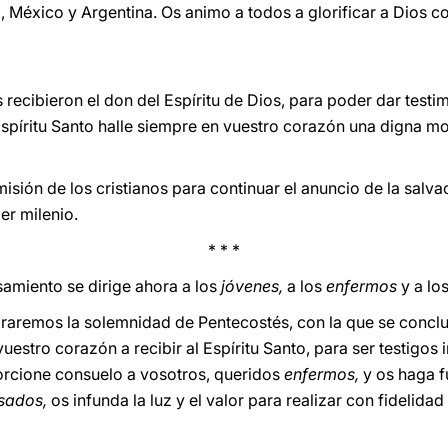
México y Argentina. Os animo a todos a glorificar a Dios c
 recibieron el don del Espíritu de Dios, para poder dar test
 Espíritu Santo halle siempre en vuestro corazón una digna m
isión de los cristianos para continuar el anuncio de la salva
er milenio.
* * *
miento se dirige ahora a los
jóvenes,
a los
enfermos
y a lo
raremos la solemnidad de Pentecostés, con la que se conclu
uestro corazón a recibir al Espíritu Santo, para ser testigos i
orcione consuelo a vosotros, queridos
enfermos,
y os haga f
asados,
os infunda la luz y el valor para realizar con fidelidad