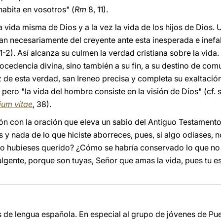
habita en vosotros" (
Rm
8, 11).
 la vida misma de Dios y a la vez la vida de los hijos de Dios
eran necesariamente del creyente ante esta inesperada e inef
1-2). Así alcanza su culmen la verdad cristiana sobre la vida
rocedencia divina, sino también a su fin, a su destino de co
z de esta verdad, san Ireneo precisa y completa su exaltaci
, pero "la vida del hombre consiste en la visión de Dios" (cf. 
ium vitae
, 38).
n con la oración que eleva un sabio del Antiguo Testamento 
s y nada de lo que hiciste aborreces, pues, si algo odiases, 
no hubieses querido? ¿Cómo se habría conservado lo que no
lgente, porque son tuyas, Señor que amas la vida, pues tu esp
s de lengua española. En especial al grupo de jóvenes de Pue