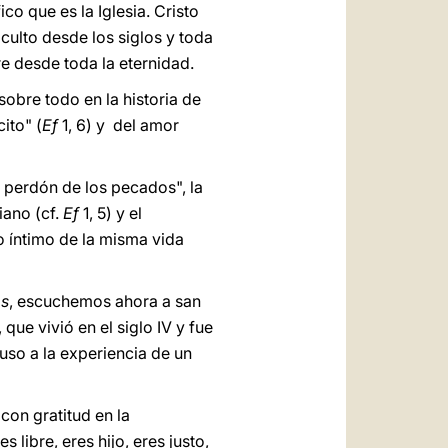
co que es la Iglesia. Cristo
oculto desde los siglos y toda
e desde toda la eternidad.
obre todo en la historia de
ito" (
Ef
1, 6) y del amor
l perdón de los pecados", la
tiano (cf.
Ef
1, 5) y el
lo íntimo de la misma vida
os
, escuchemos ahora a san
que vivió en el siglo IV y fue
uso a la experiencia de un
con gratitud en la
libre, eres hijo, eres justo,