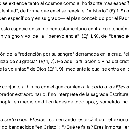
to se extiende tanto al cosmos como al horizonte más específi
nitud", de forma que en él se revela el "misterio" (
Ef
1, 9) 
rden específico y en su grado— el plan concebido por el Padr
sta especie de salmo neotestamentario centra su atención s
ón y signo vivo de la "benevolencia" (
Ef
1, 9), del "beneplác
ión de la "redención por su sangre" derramada en la cruz, "e
eza de su gracia" (
Ef
1, 7). He aquí la filiación divina del cris
 la voluntad" de Dios (
Ef
1, 9), mediante la cual se entra en 
e conjunto al himno con el que comienza la
carta a los Efesi
ador extraordinario, fino intérprete de la sagrada Escritura, 
opla, en medio de dificultades de todo tipo, y sometido incl
la carta a los Efesios
, comentando este cántico, reflexiona 
o bendecidos "en Cristo": "¿Qué te falta? Eres inmortal, eres 