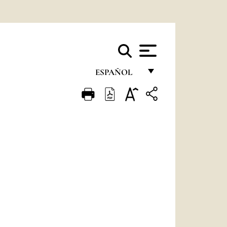
ESPAÑOL
FRANÇAIS
ENGLISH
ITALIANO
PORTUGUÊS
ESPAÑOL
DEUTSCH
POLSKI