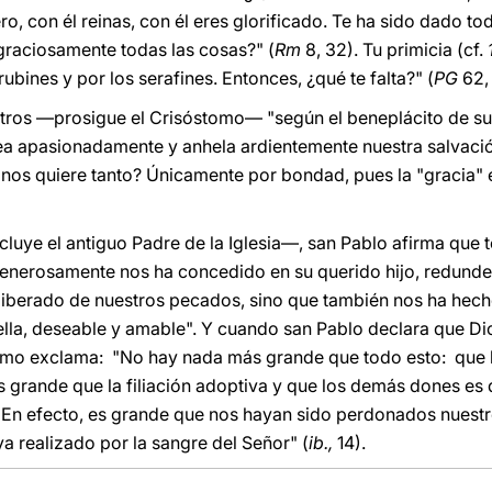
, con él reinas, con él eres glorificado. Te ha sido dado tod
raciosamente todas las cosas?" (
Rm
8, 32). Tu primicia (cf.
ubines y por los serafines. Entonces, ¿qué te falta?" (
PG
62, 
tros —prosigue el Crisóstomo— "según el beneplácito de su 
sea apasionadamente y anhela ardientemente nuestra salvaci
nos quiere tanto? Únicamente por bondad, pues la "gracia" e
uye el antiguo Padre de la Iglesia—, san Pablo afirma que t
 generosamente nos ha concedido en su querido hijo, redunde
 liberado de nuestros pecados, sino que también nos ha hec
bella, deseable y amable". Y cuando san Pablo declara que Di
tomo exclama: "No hay nada más grande que todo esto: que l
 grande que la filiación adoptiva y que los demás dones es
 En efecto, es grande que nos hayan sido perdonados nuest
a realizado por la sangre del Señor" (
ib.,
14).