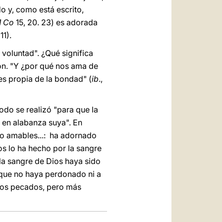
o y, como está escrito,
1 Co
15, 20. 23) es adorada
11).
voluntad". ¿Qué significa
ón. "Y ¿por qué nos ama de
s propia de la bondad" (
ib
.,
odo se realizó "para que la
 en alabanza suya". En
ho amables...: ha adornado
os lo ha hecho por la sangre
a sangre de Dios haya sido
 que no haya perdonado ni a
ros pecados, pero más