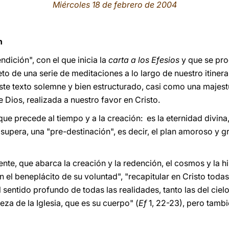
Miércoles 18 de febrero de 2004
n
ndición", con el que inicia la
carta a los Efesios
y que se pro
jeto de una serie de meditaciones a lo largo de nuestro itinera
ste texto solemne y bien estructurado, casi como una majes
e Dios, realizada a nuestro favor en Cristo.
ue precede al tiempo y a la creación: es la eternidad divina,
upera, una "pre-destinación", es decir, el plan amoroso y gr
nte, que abarca la creación y la redención, el cosmos y la h
l beneplácito de su voluntad", "recapitular en Cristo todas 
l sentido profundo de todas las realidades, tanto las del cielo
beza de la Iglesia, que es su cuerpo" (
Ef
1, 22-23), pero tambié