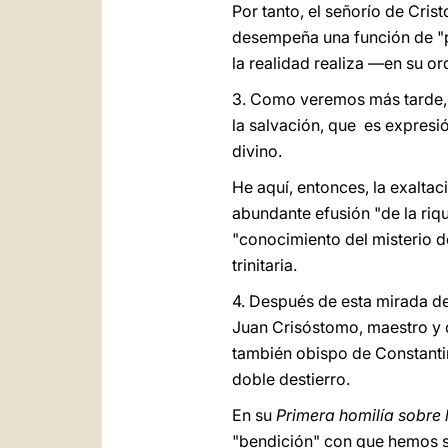
Por tanto, el señorío de Cris
desempeña una función de "ple
la realidad realiza —en su o
3. Como veremos más tarde, e
la salvación, que es expresi
divino.
He aquí, entonces, la exaltac
abundante efusión "de la riqu
"conocimiento del misterio de
trinitaria.
4. Después de esta mirada d
Juan Crisóstomo, maestro y or
también obispo de Constantin
doble destierro.
En su
Primera homilía sobre 
"bendición" con que hemos sid