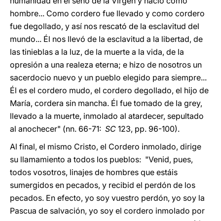
humanidad en el seno de la Virgen y nació como
hombre... Como cordero fue llevado y como cordero
fue degollado, y así nos rescató de la esclavitud del
mundo... Él nos llevó de la esclavitud a la libertad, de
las tinieblas a la luz, de la muerte a la vida, de la
opresión a una realeza eterna; e hizo de nosotros un
sacerdocio nuevo y un pueblo elegido para siempre...
Él es el cordero mudo, el cordero degollado, el hijo de
María, cordera sin mancha. Él fue tomado de la grey,
llevado a la muerte, inmolado al atardecer, sepultado
al anochecer" (nn. 66-71:
SC
123, pp. 96-100).
Al final, el mismo Cristo, el Cordero inmolado, dirige
su llamamiento a todos los pueblos: "Venid, pues,
todos vosotros, linajes de hombres que estáis
sumergidos en pecados, y recibid el perdón de los
pecados. En efecto, yo soy vuestro perdón, yo soy la
Pascua de salvación, yo soy el cordero inmolado por