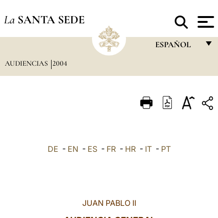
La
SANTA SEDE
ESPAÑOL
AUDIENCIAS
2004
FRANÇAIS
ENGLISH
ITALIANO
PORTUGUÊS
ESPAÑOL
DE
-
EN
-
ES
-
FR
-
HR
-
IT
-
PT
DEUTSCH
POLSKI
العربيّة
JUAN PABLO II
中文