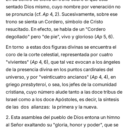
sentado Dios mismo, cuyo nombre por veneración no
se pronuncia (cf.
Ap
4, 2). Sucesivamente, sobre ese
trono se sienta un Cordero, símbolo de Cristo
resucitado. En efecto, se habla de un "Cordero
degollado" pero "de pie", vivo y glorioso (
Ap
5, 6).
En torno a estas dos figuras divinas se encuentra el
coro de la corte celestial, representada por cuatro
"vivientes" (
Ap
4, 6), que tal vez evocan a los ángeles
de la presencia divina en los puntos cardinales del
universo, y por "veinticuatro ancianos" (
Ap
4, 4), en
griego
presbyteroi
, o sea, los jefes de la comunidad
cristiana, cuyo número alude tanto a las doce tribus de
Israel como a los doce Apóstoles, es decir, la síntesis
de las dos alianzas: la primera y la nueva.
2. Esta asamblea del pueblo de Dios entona un himno
al Señor exaltando su "gloria, honor y poder", que se