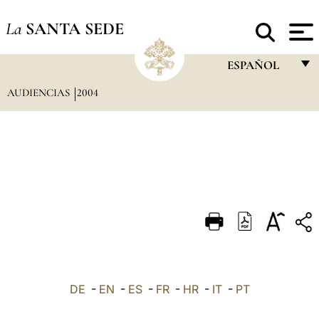
La
SANTA SEDE
ESPAÑOL
AUDIENCIAS
2004
FRANÇAIS
ENGLISH
ITALIANO
PORTUGUÊS
ESPAÑOL
DEUTSCH
POLSKI
العربيّة
DE
-
EN
-
ES
-
FR
-
HR
-
IT
-
PT
中文