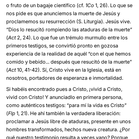
o fruto de un bagaje científico (cf.
1Co
1, 26). Lo que se
nos pide es que anunciemos la muerte de Jesús y
proclamemos su resurrección (S. Liturgia). Jesús vive.
“Dios lo resucitó rompiendo las ataduras de la muerte”
(
Act
2, 24). Lo que fue un trémulo murmullo entre los
primeros testigos, se convirtió pronto en gozosa
experiencia de la realidad de aquél “con el que hemos
comido y bebido... después que resucitó de la muerte”
(
Act
10, 41-42). Sí, Cristo vive en la Iglesia, está en
nosotros, portadores de esperanza e inmortalidad.
Si habéis encontrado pues a Cristo, ¡vivid a Cristo,
vivid con Cristo! Y anunciadlo en primera persona,
como auténticos testigos: “para mí la vida es Cristo”
(
Flp
1, 21). He ahí también la verdadera liberación:
proclamar a Jesús libre de ataduras, presente en unos
hombres transformados, hechos nueva creatura. ¿Por
qué nuestro testimonio resulta a veces vano? Porque