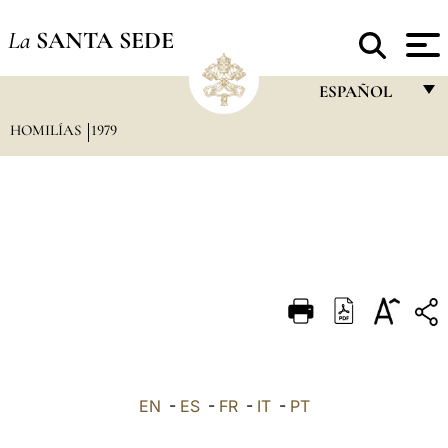
La
SANTA SEDE
ESPAÑOL
HOMILÍAS
1979
FRANÇAIS
ENGLISH
ITALIANO
PORTUGUÊS
ESPAÑOL
DEUTSCH
POLSKI
العربيّة
EN
-
ES
-
FR
-
IT
-
PT
中文