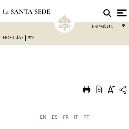
La
SANTA SEDE
ESPAÑOL
HOMILÍAS
1979
FRANÇAIS
ENGLISH
ITALIANO
PORTUGUÊS
ESPAÑOL
DEUTSCH
POLSKI
العربيّة
EN
-
ES
-
FR
-
IT
-
PT
中文