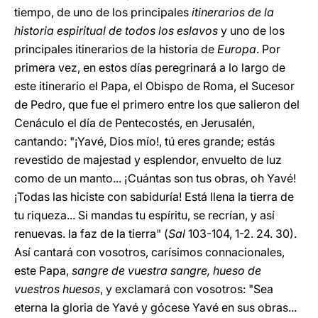
tiempo, de uno de los principales
itinerarios de la
historia espiritual de todos los eslavos
y uno de los
principales itinerarios de la historia de
Europa
. Por
primera vez, en estos días peregrinará a lo largo de
este itinerario el Papa, el Obispo de Roma, el Sucesor
de Pedro, que fue el primero entre los que salieron del
Cenáculo el día de Pentecostés, en Jerusalén,
cantando: "¡Yavé, Dios mío!, tú eres grande; estás
revestido de majestad y esplendor, envuelto de luz
como de un manto... ¡Cuántas son tus obras, oh Yavé!
¡Todas las hiciste con sabiduría! Está llena la tierra de
tu riqueza... Si mandas tu espíritu, se recrían, y así
renuevas. la faz de la tierra" (
Sal
103-104, 1-2. 24. 30).
Así cantará con vosotros, carísimos connacionales,
este Papa,
sangre de vuestra sangre, hueso de
vuestros huesos
, y exclamará con vosotros: "Sea
eterna la gloria de Yavé y gócese Yavé en sus obras...