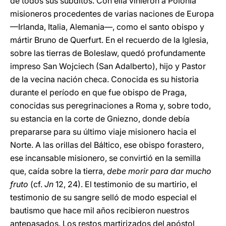
de todos sus súbditos. Con ella vinieron a Polonia
misioneros procedentes de varias naciones de Europa
—Irlanda, Italia, Alemania—, como el santo obispo y
mártir Bruno de Querfurt. En el recuerdo de la Iglesia,
sobre las tierras de Boleslaw, quedó profundamente
impreso San Wojciech (San Adalberto), hijo y Pastor
de la vecina nación checa. Conocida es su historia
durante el período en que fue obispo de Praga,
conocidas sus peregrinaciones a Roma y, sobre todo,
su estancia en la corte de Gniezno, donde debía
prepararse para su último viaje misionero hacia el
Norte. A las orillas del Báltico, ese obispo forastero,
ese incansable misionero, se convirtió en la semilla
que, caída sobre la tierra,
debe morir para dar mucho
fruto
(cf.
Jn
12, 24). El testimonio de su martirio, el
testimonio de su sangre selló de modo especial el
bautismo que hace mil años recibieron nuestros
antepasados. Los restos martirizados del apóstol