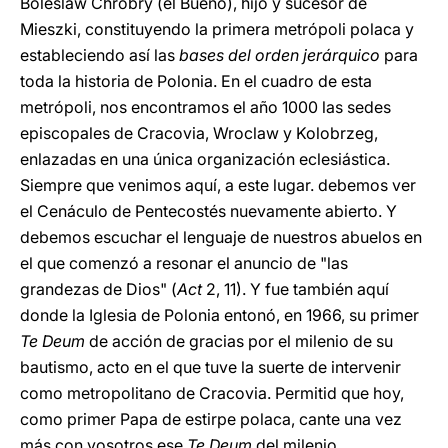
Boleslaw Chrobry (el Bueno), hijo y sucesor de
Mieszki, constituyendo la primera metrópoli polaca y
estableciendo así las
bases del orden jerárquico
para
toda la historia de Polonia. En el cuadro de esta
metrópoli, nos encontramos el año 1000 las sedes
episcopales de Cracovia, Wroclaw y Kolobrzeg,
enlazadas en una única organización eclesiástica.
Siempre que venimos aquí, a este lugar. debemos ver
el Cenáculo de Pentecostés nuevamente abierto. Y
debemos escuchar el lenguaje de nuestros abuelos en
el que comenzó a resonar el anuncio de "las
grandezas de Dios" (
Act
2, 11). Y fue también aquí
donde la Iglesia de Polonia entonó, en 1966, su primer
Te Deum
de acción de gracias por el milenio de su
bautismo, acto en el que tuve la suerte de intervenir
como metropolitano de Cracovia. Permitid que hoy,
como primer Papa de estirpe polaca, cante una vez
más con vosotros ese
Te Deum
del milenio.