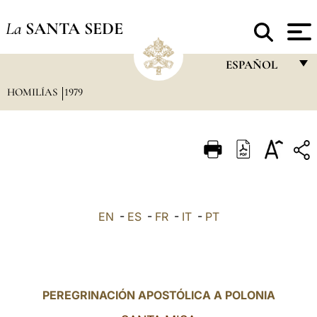
La
SANTA SEDE
ESPAÑOL
HOMILÍAS
1979
FRANÇAIS
ENGLISH
ITALIANO
PORTUGUÊS
ESPAÑOL
EN
-
ES
-
FR
-
IT
-
PT
DEUTSCH
POLSKI
العربيّة
PEREGRINACIÓN APOSTÓLICA A POLONIA
中文