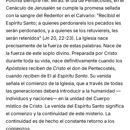
Polonia siempre fiel. Mirad: el día de Pentecostés, en el
Cenáculo de Jerusalén se cumple la promesa sellada
con la sangre del Redentor en el Calvario: "Recibid el
Espíritu Santo; a quienes perdonareis los pecados les
serán perdonados, y a quienes se los retuviereis, les
serán retenidos" (
Jn
20, 22-23). La Iglesia nace
precisamente de la fuerza de estas palabras. Nace de
la fuerza de este soplo divino. Preparada por Cristo
durante toda su vida, nace definitivamente cuando los
Apóstoles
reciben de
Cristo
el don de Pentecostés,
cuando
reciben
de El al
Espíritu Santo
. Su venida
señala el comienzo de la Iglesia, que a través de todas
las generaciones deberá introducir a la humanidad —
individuos y naciones— en la unidad del Cuerpo
místico de Cristo. La venida del Espíritu Santo significa
el comienzo y la continuidad de este misterio. La
continuidad es de hecho el constante retorno a los
comienzos.