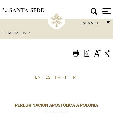
La
SANTA SEDE
ESPAÑOL
HOMILÍAS
1979
FRANÇAIS
ENGLISH
ITALIANO
PORTUGUÊS
ESPAÑOL
EN
-
ES
-
FR
-
IT
-
PT
DEUTSCH
POLSKI
العربيّة
PEREGRINACIÓN APOSTÓLICA A POLONIA
中文