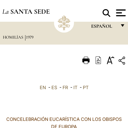
La
SANTA SEDE
ESPAÑOL
HOMILÍAS
1979
FRANÇAIS
ENGLISH
ITALIANO
PORTUGUÊS
ESPAÑOL
EN
-
ES
-
FR
-
IT
-
PT
DEUTSCH
POLSKI
العربيّة
CONCELEBRACIÓN EUCARÍSTICA CON LOS OBISPOS
DE EUROPA
中文