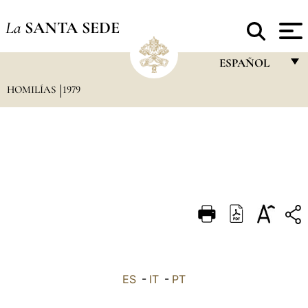
La
SANTA SEDE
ESPAÑOL
HOMILÍAS
1979
FRANÇAIS
ENGLISH
ITALIANO
PORTUGUÊS
ESPAÑOL
DEUTSCH
POLSKI
العربيّة
ES
-
IT
-
PT
中文