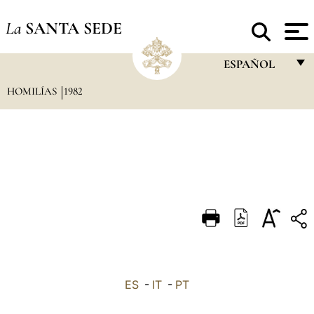
La
SANTA SEDE
ESPAÑOL
HOMILÍAS
1982
FRANÇAIS
ENGLISH
ITALIANO
PORTUGUÊS
ESPAÑOL
DEUTSCH
POLSKI
العربيّة
ES
-
IT
-
PT
中文