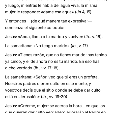
y luego, mientras le habla del agua viva, la misma
mujer le responde: «dame esa agua» (
Jn
4, 15).
Y entonces —¡de qué manera tan expresiva¡—
comienza el siguiente coloquio:
Jesús: «Anda, llama a tu marido y vuelve» (
ib
.. v. 16).
La samaritana: «No tengo marido» (
ib.
, v. 17).
Jesús: «Tienes razón, que no tienes marido: has tenido
ya cinco, y el de ahora no es tu marido. En eso has
dicho verdad» (
ib
., vv. 17-18).
La samaritana: «Señor, veo que tú eres un profeta.
Nuestros padres dieron culto en este monte, y
vosotros decís que el sitio donde se debe dar culto
está en Jerusalén» (
ib.
, vv. 19-20).
Jesús: «Créeme, mujer: se acerca la hora... en que los
que quieran dar culto verdadero adorarán al Padre en