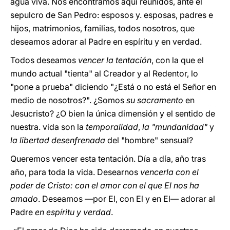
agua viva. Nos encontramos aquí reunidos, ante el
sepulcro de San Pedro: esposos y. esposas, padres e
hijos, matrimonios, familias, todos nosotros, que
deseamos adorar al Padre en espíritu y en verdad.
Todos deseamos
vencer la tentación
, con la que el
mundo actual "tienta" al Creador y al Redentor, lo
"pone a prueba" diciendo "¿Está o no está el Señor en
medio de nosotros?". ¿Somos
su sacramento
en
Jesucristo? ¿O bien la única dimensión y el sentido de
nuestra. vida son la
temporalidad
,
la "mundanidad"
y
la libertad desenfrenada
del "hombre" sensual?
Queremos vencer esta tentación. Día a día, año tras
año, para toda la vida. Desearnos
vencerla con el
poder de Cristo: con el amor con el que El nos ha
amado
. Deseamos —por El, con El y en El— adorar al
Padre
en espíritu y verdad
.