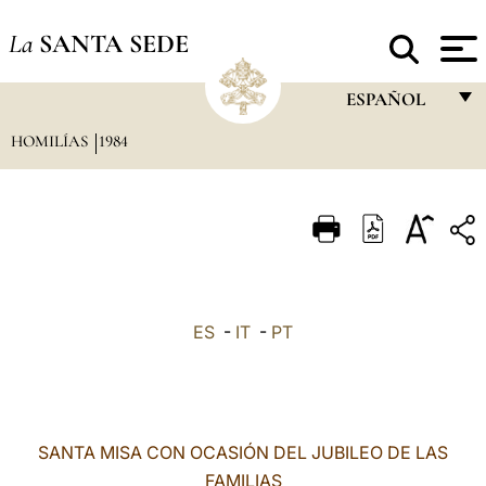
La
SANTA SEDE
ESPAÑOL
HOMILÍAS
1984
FRANÇAIS
ENGLISH
ITALIANO
PORTUGUÊS
ESPAÑOL
ES
-
IT
-
PT
DEUTSCH
POLSKI
العربيّة
SANTA MISA CON OCASIÓN DEL JUBILEO DE LAS
FAMILIAS
中文