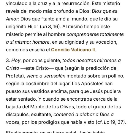
vinculado a la cruz y a la resurrección. Este misterio
revela del modo más profundo a Dios:
Dios que es
Amor
: Dios que “tanto amó al mundo, que le dio su
unigénito Hijo” (
Jn
3, 16). Al mismo tiempo este
misterio permite al hombre
comprenderse totalmente
a sí mismo: hombre
, en su dignidad y su vocación,
como nos enseña el
Concilio Vaticano II
.
3.
Hoy
, por consiguiente,
todos nosotros miramos a
Cristo
—este Cristo— que (según la predicción del
Profeta),
viene a Jerusalén
montado sobre un pollino,
según la costumbre del lugar. Los Apóstoles han
puesto sus vestidos encima, para que Jesús pudiera
estar sentado. Y cuando se encontraba cerca de la
bajada del Monte de los Olivos, todo el grupo de los
discípulos, exultante,
comenzó a alabar a Dios a
voces
, por los prodigios que había visto (cf.
Lc
19, 37).
Efectivamente, en su tierra natal, Jesús había