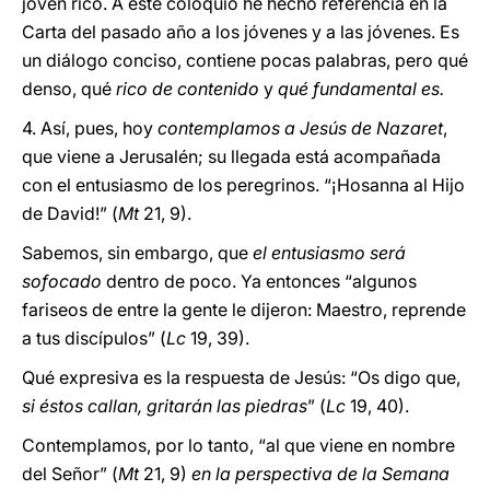
joven rico. A este coloquio he hecho referencia en la
Carta del pasado año a los jóvenes y a las jóvenes. Es
un diálogo conciso, contiene pocas palabras, pero qué
denso, qué
rico de contenido
y
qué fundamental es.
4. Así, pues, hoy
contemplamos a Jesús de Nazaret
,
que viene a Jerusalén; su llegada está acompañada
con el entusiasmo de los peregrinos. “¡Hosanna al Hijo
de David!” (
Mt
21, 9).
Sabemos, sin embargo, que
el entusiasmo será
sofocado
dentro de poco. Ya entonces “algunos
fariseos de entre la gente le dijeron: Maestro, reprende
a tus discípulos” (
Lc
19, 39).
Qué expresiva es la respuesta de Jesús: “Os digo que,
si éstos callan, gritarán las piedras
” (
Lc
19, 40).
Contemplamos, por lo tanto, “al que viene en nombre
del Señor” (
Mt
21, 9)
en la perspectiva de la Semana