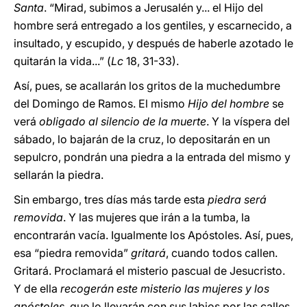
Santa
. “Mirad, subimos a Jerusalén y... el Hijo del
hombre será entregado a los gentiles, y escarnecido, a
insultado, y escupido, y después de haberle azotado le
quitarán la vida...” (
Lc
18, 31-33).
Así, pues, se acallarán los gritos de la muchedumbre
del Domingo de Ramos. El mismo
Hijo del hombre
se
verá
obligado al silencio de la muerte
. Y la víspera del
sábado, lo bajarán de la cruz, lo depositarán en un
sepulcro, pondrán una piedra a la entrada del mismo y
sellarán la piedra.
Sin embargo, tres días más tarde esta
piedra será
removida
. Y las mujeres que irán a la tumba, la
encontrarán vacía. Igualmente los Apóstoles. Así, pues,
esa “piedra removida”
gritará
, cuando todos callen.
Gritará. Proclamará el misterio pascual de Jesucristo.
Y de ella
recogerán este misterio las mujeres y los
apóstoles
, que lo llevarán con sus labios por las calles