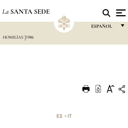
La
SANTA SEDE
ESPAÑOL
HOMILÍAS
1986
FRANÇAIS
ENGLISH
ITALIANO
PORTUGUÊS
ESPAÑOL
DEUTSCH
POLSKI
العربيّة
ES
-
IT
中文