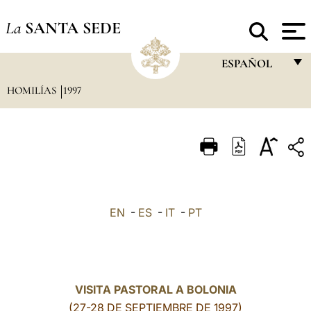
La
SANTA SEDE
ESPAÑOL
HOMILÍAS
1997
FRANÇAIS
ENGLISH
ITALIANO
PORTUGUÊS
ESPAÑOL
EN
-
ES
-
IT
-
PT
DEUTSCH
POLSKI
العربيّة
VISITA PASTORAL A BOLONIA
(27-28 DE SEPTIEMBRE DE 1997)
中文