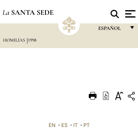
La
SANTA SEDE
ESPAÑOL
HOMILÍAS
1998
FRANÇAIS
ENGLISH
ITALIANO
PORTUGUÊS
ESPAÑOL
DEUTSCH
POLSKI
العربيّة
EN
-
ES
-
IT
-
PT
中文