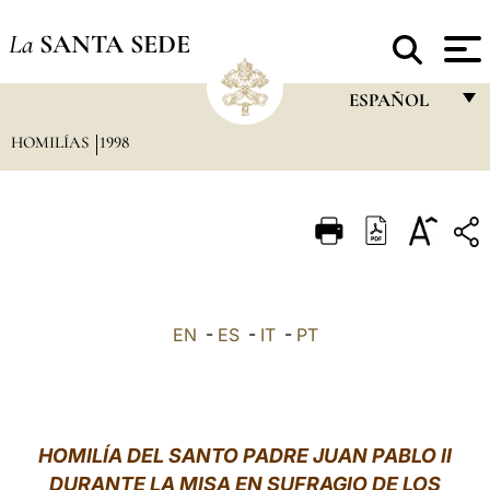
La
SANTA SEDE
ESPAÑOL
HOMILÍAS
1998
FRANÇAIS
ENGLISH
ITALIANO
PORTUGUÊS
ESPAÑOL
EN
-
ES
-
IT
-
PT
DEUTSCH
POLSKI
العربيّة
HOMILÍA DEL SANTO PADRE JUAN PABLO II
DURANTE LA MISA EN SUFRAGIO DE LOS
中文