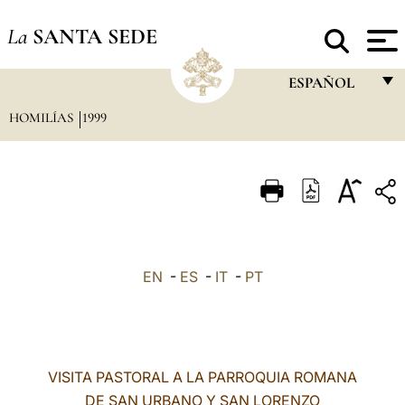
La
SANTA SEDE
ESPAÑOL
HOMILÍAS
1999
FRANÇAIS
ENGLISH
ITALIANO
PORTUGUÊS
ESPAÑOL
EN
-
ES
-
IT
-
PT
DEUTSCH
POLSKI
العربيّة
VISITA PASTORAL A LA PARROQUIA ROMANA
DE SAN URBANO Y SAN LORENZO
中文