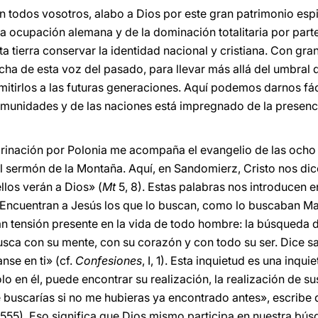
 todos vosotros, alabo a Dios por este gran patrimonio espir
 la ocupación alemana y de la dominación totalitaria por part
ta tierra conservar la identidad nacional y cristiana. Con gra
a de esta voz del pasado, para llevar más allá del umbral d
ransmitirlos a las futuras generaciones. Aquí podemos darnos f
omunidades y de las naciones está impregnado de la presenci
regrinación por Polonia me acompaña el evangelio de las och
l sermón de la Montaña. Aquí, en Sandomierz, Cristo nos dic
llos verán a Dios» (
Mt
5, 8). Estas palabras nos introducen e
Encuentran a Jesús los que lo buscan, como lo buscaban Mar
an tensión presente en la vida de todo hombre: la búsqueda d
sca con su mente, con su corazón y con todo su ser. Dice s
nse en ti» (cf.
Confesiones
, I, 1). Esta inquietud es una inqu
lo en él, puede encontrar su realización, la realización de su
me buscarías si no me hubieras ya encontrado antes», escribe
n. 555). Eso significa que Dios mismo participa en nuestra b