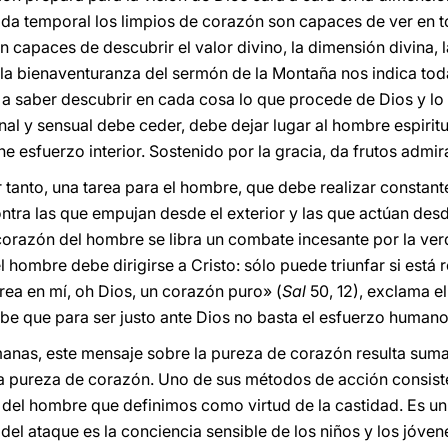
ida temporal los limpios de corazón son capaces de ver en t
n capaces de descubrir el valor divino, la dimensión divina, l
la bienaventuranza del sermón de la Montaña nos indica toda 
 a saber descubrir en cada cosa lo que procede de Dios y lo q
l y sensual debe ceder, debe dejar lugar al hombre espiritua
 esfuerzo interior. Sostenido por la gracia, da frutos admir
 tanto, una tarea para el hombre, que debe realizar constant
ontra las que empujan desde el exterior y las que actúan desde
l corazón del hombre se libra un combate incesante por la verd
el hombre debe dirigirse a Cristo: sólo puede triunfar si está
rea en mí, oh Dios, un corazón puro» (
Sal
50, 12), exclama el
e que para ser justo ante Dios no basta el esfuerzo humano
nas, este mensaje sobre la pureza de corazón resulta sumam
 la pureza de corazón. Uno de sus métodos de acción consis
ud del hombre que definimos como virtud de la castidad. Es 
del ataque es la conciencia sensible de los niños y los jóvene