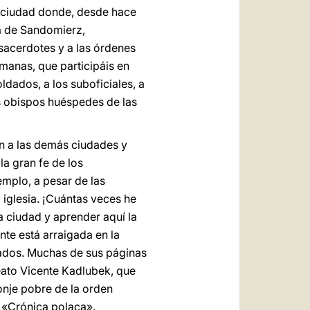
a ciudad donde, desde hace
sia de Sandomierz,
sacerdotes y a las órdenes
manas, que participáis en
ldados, a los suboficiales, a
os obispos huéspedes de las
n a las demás ciudades y
la gran fe de los
mplo, a pesar de las
 iglesia. ¡Cuántas veces he
a ciudad y aprender aquí la
nte está arraigada en la
asados. Muchas de sus páginas
beato Vicente Kadlubek, que
onje pobre de la orden
a «Crónica polaca».