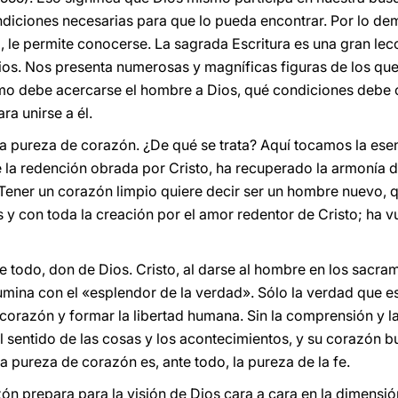
ondiciones necesarias para que lo pueda encontrar. Por lo de
, le permite conocerse. La sagrada Escritura es una gran lec
os. Nos presenta numerosas y magníficas figuras de los que
o debe acercarse el hombre a Dios, qué condiciones debe 
ra unirse a él.
a pureza de corazón. ¿De qué se trata? Aquí tocamos la ese
de la redención obrada por Cristo, ha recuperado la armonía 
 Tener un corazón limpio quiere decir ser un hombre nuevo,
 y con toda la creación por el amor redentor de Cristo; ha v
 todo, don de Dios. Cristo, al darse al hombre en los sacram
umina con el «esplendor de la verdad». Sólo la verdad que e
el corazón y formar la libertad humana. Sin la comprensión y l
el sentido de las cosas y los acontecimientos, y su corazón b
la pureza de corazón es, ante todo, la pureza de la fe.
ón prepara para la visión de Dios cara a cara en la dimensión