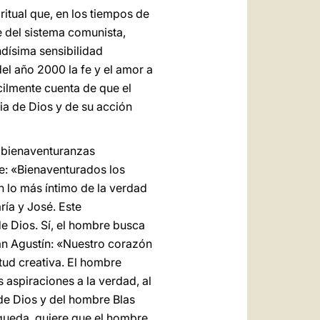
itual que, en los tiempos de
e del sistema comunista,
ndísima sensibilidad
el año 2000 la fe y el amor a
ácilmente cuenta de que el
a de Dios y de su acción
o bienaventuranzas
e: «Bienaventurados los
n lo más íntimo de la verdad
ía y José. Este
e Dios. Sí, el hombre busca
an Agustín: «Nuestro corazón
ietud creativa. El hombre
s aspiraciones a la verdad, al
 de Dios y del hombre Blas
úsqueda, quiere que el hombre