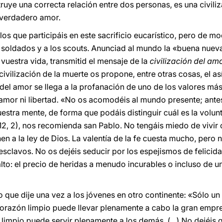
struye una correcta relación entre dos personas, es una civili
 verdadero amor.
 los que participáis en este sacrificio eucarístico, pero de 
s soldados y a los scouts. Anunciad al mundo la «buena nuev
vuestra vida, transmitid el mensaje de la
civilización del am
 civilización de la muerte os propone, entre otras cosas, el a
el amor se llega a la profanación de uno de los valores má
ni amor ni libertad. «No os acomodéis al mundo presente; ant
stra mente, de forma que podáis distinguir cuál es la volunt
12, 2), nos recomienda san Pablo. No tengáis miedo de vivir
n a la ley de Dios. La valentía de la fe cuesta mucho, pero 
sclavos. No os dejéis seducir por los espejismos de felicida
o: el precio de heridas a menudo incurables o incluso de una
lo que dije una vez a los jóvenes en otro continente: «Sólo 
corazón limpio puede llevar plenamente a cabo la gran empr
limpio puede servir plenamente a los demás. (...) No dejéis 