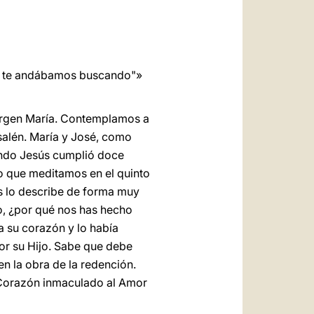
العربيّة
中文
LATINE
os, te andábamos buscando"»
 Virgen María. Contemplamos a
salén. María y José, como
uando Jesús cumplió doce
o que meditamos en el quinto
as lo describe de forma muy
jo, ¿por qué nos has hecho
a su corazón y lo había
r su Hijo. Sabe que debe
en la obra de la redención.
u Corazón inmaculado al Amor