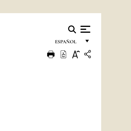
ESPAÑOL
FRANÇAIS
ENGLISH
ITALIANO
PORTUGUÊS
ESPAÑOL
DEUTSCH
POLSKI