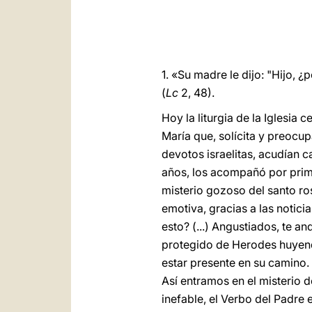
1. «Su madre le dijo: "Hijo,
(
Lc
2, 48).
Hoy la liturgia de la Iglesi
María que, solícita y preocu
devotos israelitas, acudían 
años, los acompañó por prim
misterio gozoso del santo ro
emotiva, gracias a las notic
esto? (...) Angustiados, te 
protegido de Herodes huyend
estar presente en su camino. 
Así entramos en el misterio
inefable, el Verbo del Padre 