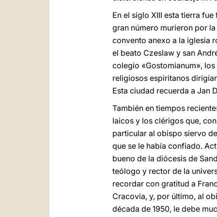
En el siglo XIII esta tierra 
gran número murieron por la 
convento anexo a la iglesia 
el beato Czeslaw y san André
colegio «Gostomianum», los je
religiosos espiritanos dirigí
Esta ciudad recuerda a Jan Dl
También en tiempos recientes 
laicos y los clérigos que, co
particular al obispo siervo
que se le había confiado. Ac
bueno de la diócesis de Sand
teólogo y rector de la unive
recordar con gratitud a Fran
Cracovia, y, por último, al o
década de 1950, le debe muc