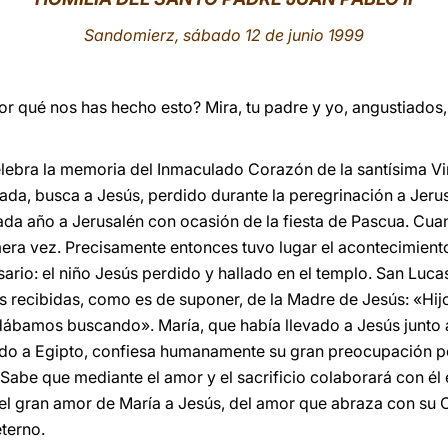
Sandomierz, sábado 12 de junio 1999
 ¿por qué nos has hecho esto? Mira, tu padre y yo, angustiad
a celebra la memoria del Inmaculado Corazón de la santísima
pada, busca a Jesús, perdido durante la peregrinación a Jeru
cada año a Jerusalén con ocasión de la fiesta de Pascua. C
era vez. Precisamente entonces tuvo lugar el acontecimient
sario: el niño Jesús perdido y hallado en el templo. San Luc
ias recibidas, como es de suponer, de la Madre de Jesús: «Hi
andábamos buscando». María, que había llevado a Jesús junto 
o a Egipto, confiesa humanamente su gran preocupación po
Sabe que mediante el amor y el sacrificio colaborará con él 
 del gran amor de María a Jesús, del amor que abraza con s
eterno.