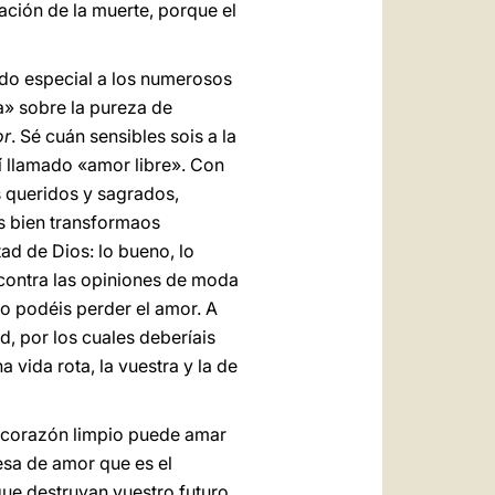
zación de la muerte, porque el
modo especial a los numerosos
a» sobre la pureza de
or
. Sé cuán sensibles sois a la
sí llamado «amor libre». Con
s queridos y sagrados,
es bien transformaos
ad de Dios: lo bueno, lo
 contra las opiniones de moda
no podéis perder el amor. A
d, por los cuales deberíais
 vida rota, la vuestra y la de
un corazón limpio puede amar
esa de amor que es el
que destruyan vuestro futuro.