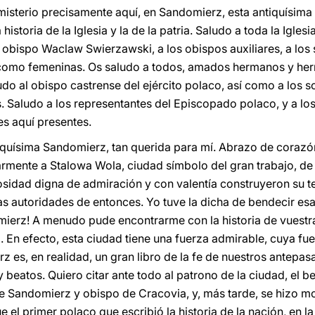
 misterio precisamente aquí, en Sandomierz, esta antiquísim
historia de la Iglesia y la de la patria. Saludo a toda la Igle
 obispo Waclaw Swierzawski, a los obispos auxiliares, a los 
s como femeninas. Os saludo a todos, amados hermanos y her
ludo al obispo castrense del ejército polaco, así como a los so
es. Saludo a los representantes del Episcopado polaco, y a l
es aquí presentes.
iquísima Sandomierz, tan querida para mí. Abrazo de corazó
larmente a Stalowa Wola, ciudad símbolo del gran trabajo, de 
sidad digna de admiración y con valentía construyeron su te
as autoridades de entonces. Yo tuve la dicha de bendecir esa
omierz! A menudo pude encontrarme con la historia de vuestr
al. En efecto, esta ciudad tiene una fuerza admirable, cuya fue
rz es, en realidad, un gran libro de la fe de nuestros antep
y beatos. Quiero citar ante todo al patrono de la ciudad, el 
de Sandomierz y obispo de Cracovia, y, más tarde, se hizo m
e el primer polaco que escribió la historia de la nación, en l