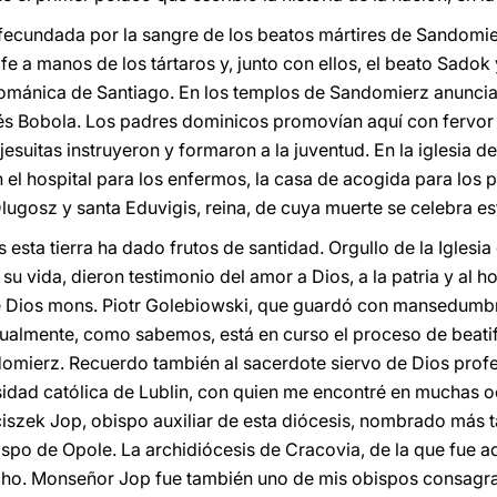
fue fecundada por la sangre de los beatos mártires de Sandomie
fe a manos de los tártaros y, junto con ellos, el beato Sado
románica de Santiago. En los templos de Sandomierz anuncia
s Bobola. Los padres dominicos promovían aquí con fervor el
suitas instruyeron y formaron a la juventud. En la iglesia del
an el hospital para los enfermos, la casa de acogida para los p
ugosz y santa Eduvigis, reina, de cuya muerte se celebra est
esta tierra ha dado frutos de santidad. Orgullo de la Iglesi
n su vida, dieron testimonio del amor a Dios, a la patria y al
 de Dios mons. Piotr Golebiowski, que guardó con mansedumb
tualmente, como sabemos, está en curso el proceso de beatif
omierz. Recuerdo también al sacerdote siervo de Dios profe
rsidad católica de Lublin, con quien me encontré en muchas 
ciszek Jop, obispo auxiliar de esta diócesis, nombrado más ta
bispo de Opole. La archidiócesis de Cracovia, de la que fue adm
ho. Monseñor Jop fue también uno de mis obispos consagra