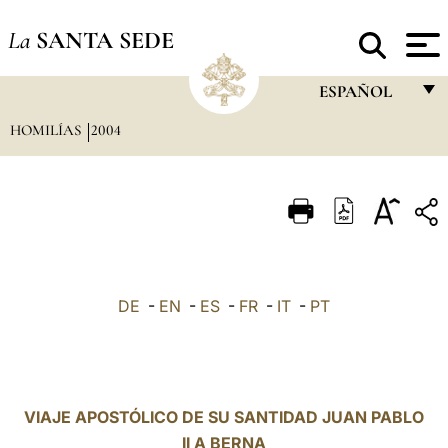
La
SANTA SEDE
ESPAÑOL
HOMILÍAS
2004
FRANÇAIS
ENGLISH
ITALIANO
PORTUGUÊS
ESPAÑOL
DE
-
EN
-
ES
-
FR
-
IT
-
PT
DEUTSCH
POLSKI
العربيّة
VIAJE APOSTÓLICO DE SU SANTIDAD JUAN PABLO
II A BERNA
中文