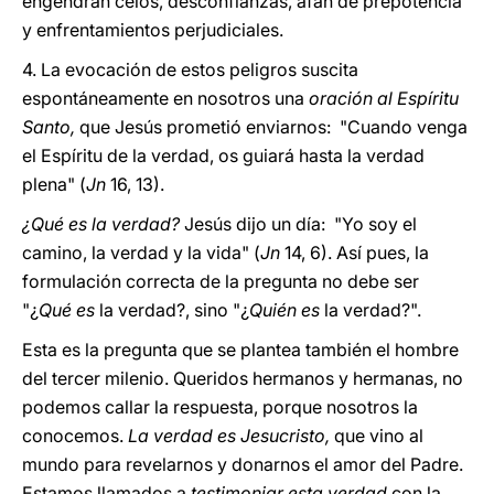
engendran celos, desconfianzas, afán de prepotencia
y enfrentamientos perjudiciales.
4. La evocación de estos peligros suscita
espontáneamente en nosotros una
oración al Espíritu
Santo,
que Jesús prometió enviarnos: "Cuando venga
el Espíritu de la verdad, os guiará hasta la verdad
plena" (
Jn
16, 13).
¿Qué es la verdad?
Jesús dijo un día: "Yo soy el
camino, la verdad y la vida" (
Jn
14, 6). Así pues, la
formulación correcta de la pregunta no debe ser
"¿
Qué es
la verdad?, sino "¿
Quién es
la verdad?".
Esta es la pregunta que se plantea también el hombre
del tercer milenio. Queridos hermanos y hermanas, no
podemos callar la respuesta, porque nosotros la
conocemos.
La verdad es Jesucristo,
que vino al
mundo para revelarnos y donarnos el amor del Padre.
Estamos llamados a
testimoniar esta verdad
con la