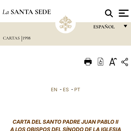
La
SANTA SEDE
ESPAÑOL
CARTAS
1998
FRANÇAIS
ENGLISH
ITALIANO
PORTUGUÊS
ESPAÑOL
EN
-
ES
-
PT
DEUTSCH
POLSKI
العربيّة
CARTA DEL SANTO PADRE JUAN PABLO II
A LOS OBISPOS DEL SÍNODO DE LA IGLESIA
中文