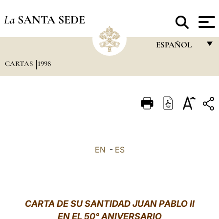
La
SANTA SEDE
ESPAÑOL
CARTAS
1998
FRANÇAIS
ENGLISH
ITALIANO
PORTUGUÊS
ESPAÑOL
EN
-
ES
DEUTSCH
POLSKI
العربيّة
CARTA DE SU SANTIDAD JUAN PABLO II
EN EL 50° ANIVERSARIO
中文