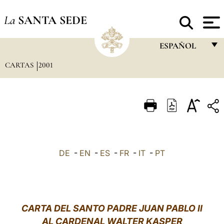
La
SANTA SEDE
ESPAÑOL
CARTAS
2001
FRANÇAIS
ENGLISH
ITALIANO
PORTUGUÊS
ESPAÑOL
DE
-
EN
-
ES
-
FR
-
IT
-
PT
DEUTSCH
POLSKI
العربيّة
CARTA DEL SANTO PADRE JUAN PABLO II
AL CARDENAL WALTER KASPER
中文