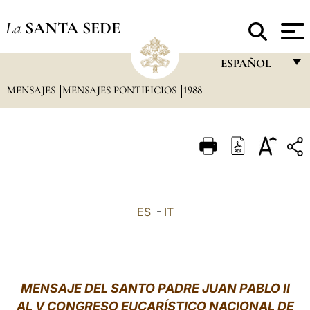
La
SANTA SEDE
ESPAÑOL
MENSAJES
MENSAJES PONTIFICIOS
1988
FRANÇAIS
ENGLISH
ITALIANO
PORTUGUÊS
ESPAÑOL
ES
-
IT
DEUTSCH
POLSKI
العربيّة
MENSAJE DEL SANTO PADRE JUAN PABLO II
AL V CONGRESO EUCARÍSTICO NACIONAL DE
中文