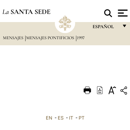
La
SANTA SEDE
ESPAÑOL
MENSAJES
MENSAJES PONTIFICIOS
1997
FRANÇAIS
ENGLISH
ITALIANO
PORTUGUÊS
ESPAÑOL
DEUTSCH
POLSKI
العربيّة
EN
-
ES
-
IT
-
PT
中文