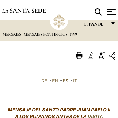
La
SANTA SEDE
ESPAÑOL
MENSAJES
MENSAJES PONTIFICIOS
1999
FRANÇAIS
ENGLISH
ITALIANO
PORTUGUÊS
ESPAÑOL
DE
-
EN
-
ES
-
IT
DEUTSCH
POLSKI
العربيّة
MENSAJE DEL SANTO PADRE JUAN PABLO II
A LOS RUMANOS ANTES DE LA
VISITA
中文