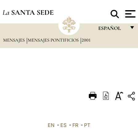
La
SANTA SEDE
ESPAÑOL
MENSAJES
MENSAJES PONTIFICIOS
2001
FRANÇAIS
ENGLISH
ITALIANO
PORTUGUÊS
ESPAÑOL
DEUTSCH
POLSKI
العربيّة
EN
-
ES
-
FR
-
PT
中文