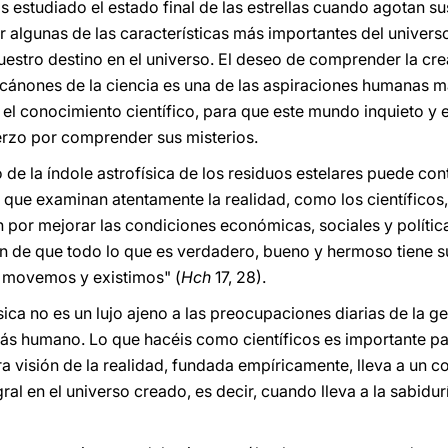
s estudiado el estado final de las estrellas cuando agotan s
r algunas de las características más importantes del univers
estro destino en el universo. El deseo de comprender la crea
 cánones de la ciencia es una de las aspiraciones humanas m
 el conocimiento científico, para que este mundo inquieto y
erzo por comprender sus misterios.
 de la índole astrofísica de los residuos estelares puede con
ue examinan atentamente la realidad, como los científicos, lo
an por mejorar las condiciones económicas, sociales y políti
ón de que todo lo que es verdadero, bueno y hermoso tiene su
s movemos y existimos" (
Hch
17, 28).
sica no es un lujo ajeno a las preocupaciones diarias de la ge
s humano. Lo que hacéis como científicos es importante pa
 visión de la realidad, fundada empíricamente, lleva a un c
 en el universo creado, es decir, cuando lleva a la sabidurí