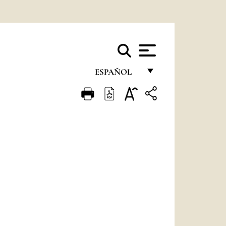
ESPAÑOL
FRANÇAIS
ENGLISH
ITALIANO
PORTUGUÊS
ESPAÑOL
DEUTSCH
POLSKI