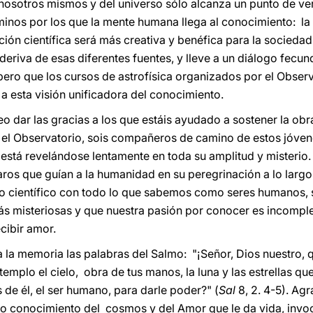
nosotros mismos y del universo sólo alcanza un punto de ve
nos por los que la mente humana llega al conocimiento: la cie
ación científica será más creativa y benéfica para la socied
deriva de esas diferentes fuentes, y lleve a un diálogo fecu
ero que los cursos de astrofísica organizados por el Obser
a esta visión unificadora del conocimiento.
o dar las gracias a los que estáis ayudado a sostener la obr
r el Observatorio, sois compañeros de camino de estos jóve
está revelándose lentamente en toda su amplitud y misterio. 
os que guían a la humanidad en su peregrinación a lo largo d
to científico con todo lo que sabemos como seres humanos
ás misteriosas y que nuestra pasión por conocer es incomple
cibir amor.
a la memoria las palabras del Salmo: "¡Señor, Dios nuestro,
templo el cielo, obra de tus manos, la luna y las estrellas qu
de él, el ser humano, para darle poder?" (
Sal
8, 2. 4-5). Ag
tro conocimiento del cosmos y del Amor que le da vida, inv