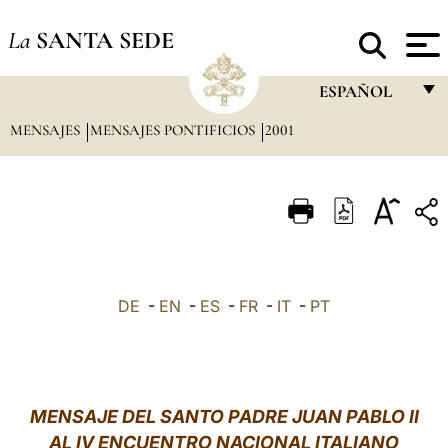
La
SANTA SEDE
ESPAÑOL
MENSAJES
MENSAJES PONTIFICIOS
2001
FRANÇAIS
ENGLISH
ITALIANO
PORTUGUÊS
ESPAÑOL
DE
-
EN
-
ES
-
FR
-
IT
-
PT
DEUTSCH
POLSKI
العربيّة
MENSAJE DEL SANTO PADRE JUAN PABLO II
AL IV ENCUENTRO NACIONAL ITALIANO
中文