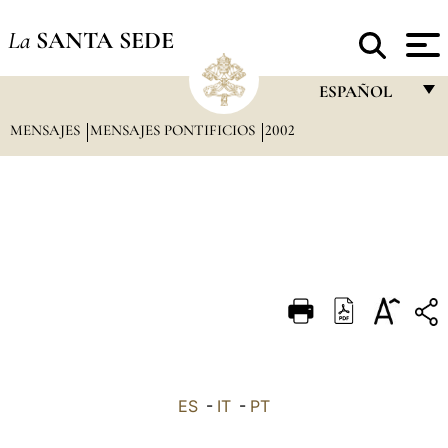
La
SANTA SEDE
ESPAÑOL
MENSAJES
MENSAJES PONTIFICIOS
2002
FRANÇAIS
ENGLISH
ITALIANO
PORTUGUÊS
ESPAÑOL
DEUTSCH
POLSKI
العربيّة
ES
-
IT
-
PT
中文