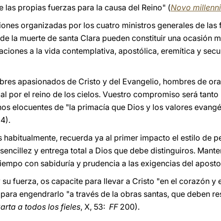
de las propias fuerzas para la causa del Reino" (
Novo millenni
iones organizadas por los cuatro ministros generales de las 
 de la muerte de santa Clara pueden constituir una ocasión 
ciones a la vida contemplativa, apostólica, eremítica y secu
res apasionados de Cristo y del Evangelio, hombres de orac
l por el reino de los cielos. Vuestro compromiso será tant
nos elocuentes de "la primacía que Dios y los valores evangél
84).
ís habitualmente, recuerda ya al primer impacto el estilo de 
ncillez y entrega total a Dios que debe distinguiros. Mante
tiempo con sabiduría y prudencia a las exigencias del apost
 y su fuerza, os capacite para llevar a Cristo "en el corazón 
y para engendrarlo "a través de la obras santas, que deben r
arta a todos los fieles
, X, 53:
FF
200).