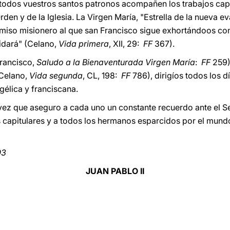
 todos vuestros santos patronos acompañen los trabajos capi
rden y de la Iglesia. La Virgen María, "Estrella de la nueva e
miso misionero al que san Francisco sigue exhortándoos co
uidará" (Celano,
Vida primera
, XII, 29:
FF
367).
Francisco,
Saludo a la Bienaventurada Virgen María
:
FF
259)
(Celano,
Vida segunda
, CL, 198:
FF
786), dirigíos todos los d
élica y franciscana.
 vez que aseguro a cada uno un constante recuerdo ante el S
s capitulares y a todos los hermanos esparcidos por el mund
03
JUAN PABLO II