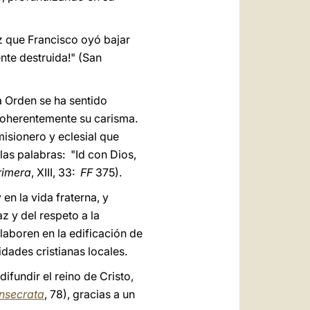
z que Francisco oyó bajar
nte destruida!" (San
a Orden se ha sentido
 coherentemente su carisma.
misionero y eclesial que
las palabras: "Id con Dios,
rimera
, XIII, 33:
FF
375).
en la vida fraterna, y
z y del respeto a la
aboren en la edificación de
dades cristianas locales.
ifundir el reino de Cristo,
onsecrata
, 78), gracias a un