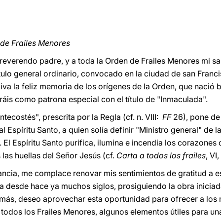
 de Frailes Menores
d, reverendo padre, y a toda la Orden de Frailes Menores mi s
ulo general ordinario, convocado en la ciudad de san Franci
viva la feliz memoria de los orígenes de la Orden, que nació 
ráis como patrona especial con el título de "Inmaculada".
ecostés", prescrita por la Regla (cf. n. VIII:
FF
26), pone de
 Espíritu Santo, a quien solía definir "Ministro general" de l
. El Espíritu Santo purifica, ilumina e incendia los corazones
las huellas del Señor Jesús (cf.
Carta a todos los frailes
, VI
tancia, me complace renovar mis sentimientos de gratitud a es
sia desde hace ya muchos siglos, prosiguiendo la obra inicia
emás, deseo aprovechar esta oportunidad para ofrecer a los
 a todos los Frailes Menores, algunos elementos útiles para un