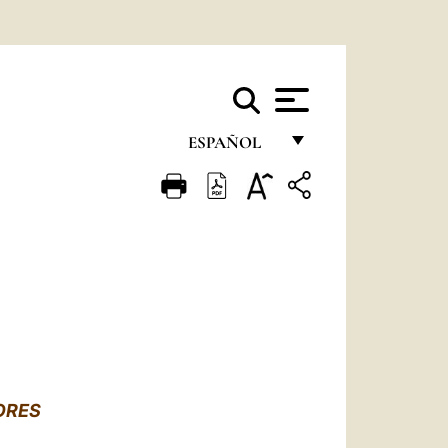
ESPAÑOL
FRANÇAIS
ENGLISH
ITALIANO
PORTUGUÊS
ESPAÑOL
DEUTSCH
ORES
POLSKI