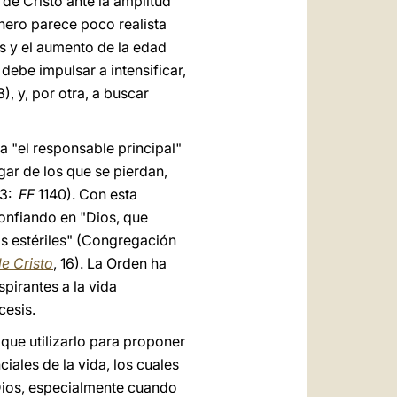
 de Cristo ante la amplitud
nero parece poco realista
s y el aumento de la edad
debe impulsar a intensificar,
), y, por otra, a buscar
a "el responsable principal"
gar de los que se pierdan,
, 3:
FF
1140). Con esta
onfiando en "Dios, que
os estériles" (Congregación
e Cristo
, 16). La Orden ha
pirantes a la vida
cesis.
 que utilizarlo para proponer
iales de la vida, los cuales
 Dios, especialmente cuando