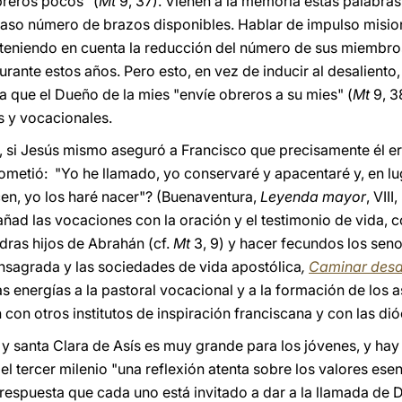
breros pocos" (
Mt
9, 37). Vienen a la memoria estas palabras
caso número de brazos disponibles. Hablar de impulso misio
 teniendo en cuenta la reducción del número de sus miembro
rante estos años. Pero esto, en vez de inducir al desaliento, 
ra que el Dueño de la mies "envíe obreros a su mies" (
Mt
9, 38
s y vocacionales.
, si Jesús mismo aseguró a Francisco que precisamente él er
ometió: "Yo he llamado, yo conservaré y apacentaré y, en lu
cen, yo los haré nacer"? (Buenaventura,
Leyenda mayor
, VIII
d las vocaciones con la oración y el testimonio de vida, c
dras hijos de Abrahán (cf.
Mt
3, 9) y hacer fecundos los sen
consagrada y las sociedades de vida apostólica
,
Caminar desd
energías a la pastoral vocacional y a la formación de los as
on otros institutos de inspiración franciscana y con las dió
 y santa Clara de Asís es muy grande para los jóvenes, y hay
l tercer milenio "una reflexión atenta sobre los valores esenc
respuesta que cada uno está invitado a dar a la llamada de