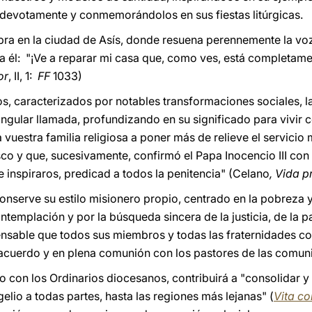
devotamente y conmemorándolos en sus fiestas litúrgicas.
lebra en la ciudad de Asís, donde resuena perennemente la vo
ia él: "¡Ve a reparar mi casa que, como ves, está completame
or
, II, 1:
FF
1033)
s, caracterizados por notables transformaciones sociales, l
singular llamada, profundizando en su significado para vivir
 vuestra familia religiosa a poner más de relieve el servicio 
sco y que, sucesivamente, confirmó el Papa Inocencio III con 
 inspiraros, predicad a todos la penitencia" (Celano
, Vida p
nserve su estilo misionero propio, centrado en la pobreza y 
ntemplación y por la búsqueda sincera de la justicia, de la pa
nsable que todos sus miembros y todas las fraternidades col
e acuerdo y en plena comunión con los pastores de las comuni
 con los Ordinarios diocesanos, contribuirá a "consolidar y d
elio a todas partes, hasta las regiones más lejanas" (
Vita c