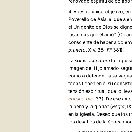
renovado espíritu de colabor
4. Vuestro único objetivo, en
Poverello de Asís, al que si
el Unigénito de Dios se dign
las almas que él amó" (Cela
consciente de haber sido env
primera
, XIV, 35:
FF
381).
La
salus animarum
lo impuls
imagen del Hijo amado según 
como a defender la salvaguar
todas tienen en él su consiste
tensión espiritual, que lo lle
consecrata
, 33). De ese amor
la pena y la gloria" (
Regla
, I
en la Iglesia. Deseo que los
los desafíos de la época mo