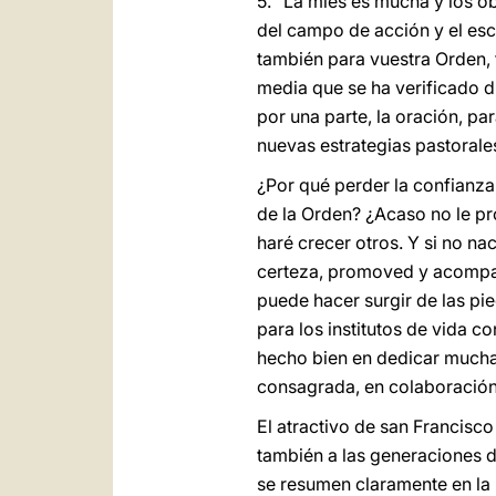
5. "La mies es mucha y los o
del campo de acción y el es
también para vuestra Orden,
media que se ha verificado du
por una parte, la oración, pa
nuevas estrategias pastorale
¿Por qué perder la confianza
de la Orden? ¿Acaso no le pr
haré crecer otros. Y si no na
certeza, promoved y acompaña
puede hacer surgir de las pie
para los institutos de vida 
hecho bien en dedicar muchas 
consagrada, en colaboración c
El atractivo de san Francisco
también a las generaciones de
se resumen claramente en la 