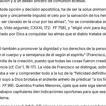
ación y a un deseo sincero de comunión eclesial.
 toda opción y decisión apostólica, ha de ser la
salus anima
empre y únicamente impulsó el celo por la salvación de los 
ó ser clavado en la cruz por las almas", "no se consideraba 
no,
Vida segunda
, CXXXI, 172:
FF
758), y "eligió vivir para A
iado por Dios a conquistar las almas que el diablo trataba d
ó también a promover la dignidad y los derechos de la pers
el cuerpo y a semejanza de él según el espíritu" (Francisco
dia de la creación, puesto que todas las cosas fueron creada
ncia (cf.
Col
1, 16-17). La vida de Francisco se distingue, so
vaba a ver y comprender todo a la luz de la "felicidad definiti
 suyo a Dios brotaba el ardiente anhelo de predicar "a los fiel
X:
FF
99). Queridos Frailes Menores, ojalá que este siga siend
 trabajos capitulares den indicaciones oportunas para que s
derna.