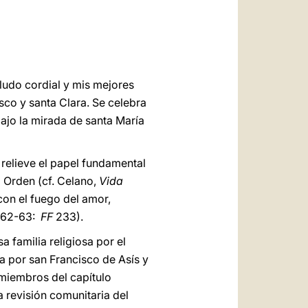
العربيّة
中文
LATINE
aludo cordial y mis mejores
sco y santa Clara. Se celebra
bajo la mirada de santa María
 relieve el papel fundamental
a Orden (cf. Celano,
Vida
 con el fuego del amor,
, 62-63:
FF
233).
a familia religiosa por el
da por san Francisco de Asís y
 miembros del capítulo
a revisión comunitaria del