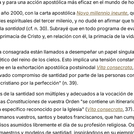
 y para una acción apostólica más eficaz en el mundo de ho
el año 2000, con la carta apostólica
Novo millennio ineunte
, q
des espirituales del tercer milenio, y no dudé en afirmar que
 la
santidad
(cf. n. 30). Subrayé que en todo programa de eva
a primacía de Cristo y, en relación con él, la primacía de la vid
da consagrada están llamados a desempeñar un papel singula
tico del reino de los cielos. Esto implica una tensión constant
e en la exhortación apostólica postsinodal
Vita consecrata
vado compromiso de santidad por parte de las personas co
cristiano por la perfección" (n. 39).
s de la santidad son múltiples y adecuados a la vocación de
las
Constituciones
de vuestra Orden "se contiene un itinerari
 específico reconocido por la Iglesia" (
Vita consecrata
, 37)
manos vuestros, santos y beatos franciscanos, que han cump
sos asumidos libremente el día de su profesión religiosa. O
, maestros y modelos de santidad, inspirándoos en su ejempl