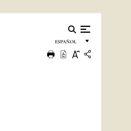
ESPAÑOL
FRANÇAIS
ENGLISH
ITALIANO
PORTUGUÊS
ESPAÑOL
DEUTSCH
POLSKI