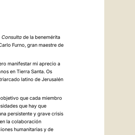
العربيّة
中文
LATINE
a
Consulta
de la benemérita
Carlo Furno, gran maestre de
ro manifestar mi aprecio a
anos en Tierra Santa. Os
atriarcado latino de Jerusalén
un objetivo que cada miembro
esidades que hay que
na persistente y grave crisis
en la colaboración
ciones humanitarias y de