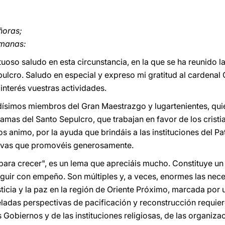
eñoras;
rmanas:
ctuoso saludo en esta circunstancia, en la que se ha reunido l
ulcro. Saludo en especial y expreso mi gratitud al cardenal 
interés vuestras actividades.
ísimos miembros del Gran Maestrazgo y lugartenientes, quie
damas del Santo Sepulcro, que trabajan en favor de los cristi
 os animo, por la ayuda que brindáis a las instituciones del P
ativas que promovéis generosamente.
ir para crecer", es un lema que apreciáis mucho. Constituye 
guir con empeño. Son múltiples y, a veces, enormes las nec
ticia y la paz en la región de Oriente Próximo, marcada por u
ladas perspectivas de pacificación y reconstrucción requier
Gobiernos y de las instituciones religiosas, de las organiza