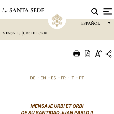
La
SANTA SEDE
ESPAÑOL
MENSAJES
URBI ET ORBI
FRANÇAIS
ENGLISH
ITALIANO
PORTUGUÊS
ESPAÑOL
DE
-
EN
-
ES
-
FR
-
IT
-
PT
DEUTSCH
POLSKI
العربيّة
MENSAJE URBI ET ORBI
DE SU SANTIDAD JUAN PABLO II
中文