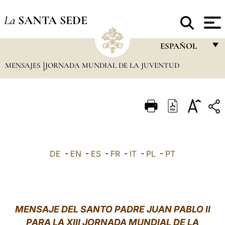
La
SANTA SEDE
ESPAÑOL
MENSAJES
JORNADA MUNDIAL DE LA JUVENTUD
FRANÇAIS
ENGLISH
ITALIANO
PORTUGUÊS
ESPAÑOL
DE
-
EN
-
ES
-
FR
-
IT
-
PL
-
PT
DEUTSCH
POLSKI
العربيّة
MENSAJE DEL SANTO PADRE JUAN PABLO II
PARA LA XIII JORNADA MUNDIAL DE LA
中文