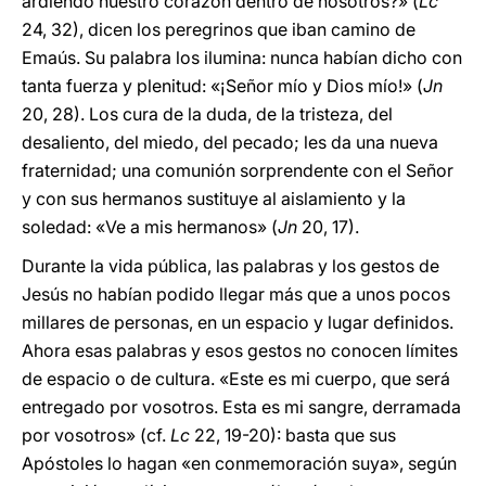
ardiendo nuestro corazón dentro de nosotros?» (
Lc
24, 32), dicen los peregrinos que iban camino de
Emaús. Su palabra los ilumina: nunca habían dicho con
tanta fuerza y plenitud: «¡Señor mío y Dios mío!» (
Jn
20, 28). Los cura de la duda, de la tristeza, del
desaliento, del miedo, del pecado; les da una nueva
fraternidad; una comunión sorprendente con el Señor
y con sus hermanos sustituye al aislamiento y la
soledad: «Ve a mis hermanos» (
Jn
20, 17).
Durante la vida pública, las palabras y los gestos de
Jesús no habían podido llegar más que a unos pocos
millares de personas, en un espacio y lugar definidos.
Ahora esas palabras y esos gestos no conocen límites
de espacio o de cultura. «Este es mi cuerpo, que será
entregado por vosotros. Esta es mi sangre, derramada
por vosotros» (cf.
Lc
22, 19-20): basta que sus
Apóstoles lo hagan «en conmemoración suya», según