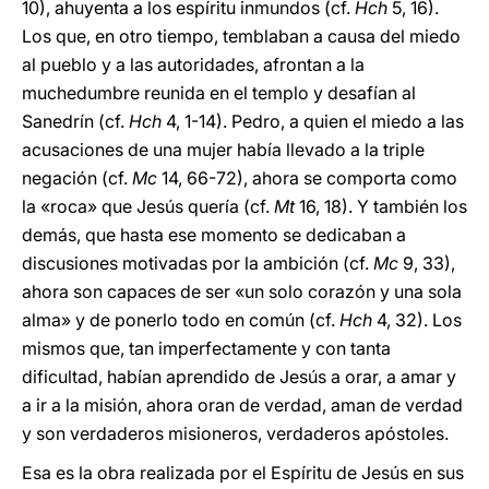
10), ahuyenta a los espíritu inmundos (cf.
Hch
5, 16).
Los que, en otro tiempo, temblaban a causa del miedo
al pueblo y a las autoridades, afrontan a la
muchedumbre reunida en el templo y desafían al
Sanedrín (cf.
Hch
4, 1-14). Pedro, a quien el miedo a las
acusaciones de una mujer había llevado a la triple
negación (cf.
Mc
14, 66-72), ahora se comporta como
la «roca» que Jesús quería (cf.
Mt
16, 18). Y también los
demás, que hasta ese momento se dedicaban a
discusiones motivadas por la ambición (cf.
Mc
9, 33),
ahora son capaces de ser «un solo corazón y una sola
alma» y de ponerlo todo en común (cf.
Hch
4, 32). Los
mismos que, tan imperfectamente y con tanta
dificultad, habían aprendido de Jesús a orar, a amar y
a ir a la misión, ahora oran de verdad, aman de verdad
y son verdaderos misioneros, verdaderos apóstoles.
Esa es la obra realizada por el Espíritu de Jesús en sus