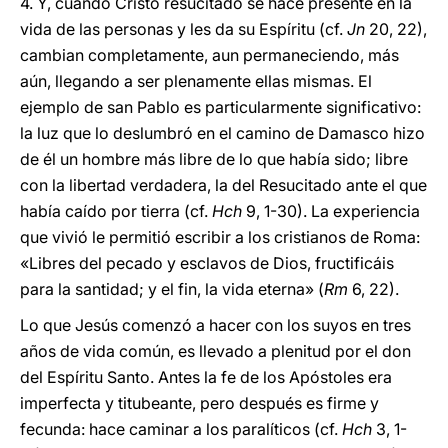
4. Y, cuando Cristo resucitado se hace presente en la
vida de las personas y les da su Espíritu (cf.
Jn
20, 22),
cambian completamente, aun permaneciendo, más
aún, llegando a ser plenamente ellas mismas. El
ejemplo de san Pablo es particularmente significativo:
la luz que lo deslumbró en el camino de Damasco hizo
de él un hombre más libre de lo que había sido; libre
con la libertad verdadera, la del Resucitado ante el que
había caído por tierra (cf.
Hch
9, 1-30). La experiencia
que vivió le permitió escribir a los cristianos de Roma:
«Libres del pecado y esclavos de Dios, fructificáis
para la santidad; y el fin, la vida eterna» (
Rm
6, 22).
Lo que Jesús comenzó a hacer con los suyos en tres
años de vida común, es llevado a plenitud por el don
del Espíritu Santo. Antes la fe de los Apóstoles era
imperfecta y titubeante, pero después es firme y
fecunda: hace caminar a los paralíticos (cf.
Hch
3, 1-