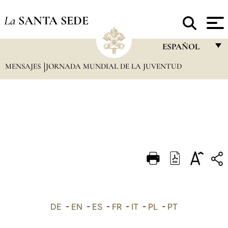
La
SANTA SEDE
ESPAÑOL
MENSAJES
JORNADA MUNDIAL DE LA JUVENTUD
FRANÇAIS
ENGLISH
ITALIANO
PORTUGUÊS
ESPAÑOL
DEUTSCH
POLSKI
العربيّة
DE
-
EN
-
ES
-
FR
-
IT
-
PL
-
PT
中文