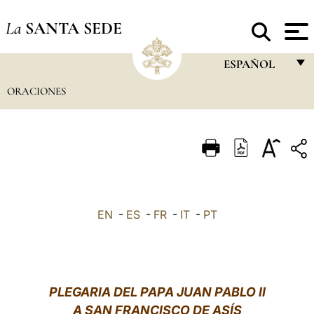
La
SANTA SEDE
ESPAÑOL
ORACIONES
FRANÇAIS
ENGLISH
ITALIANO
PORTUGUÊS
ESPAÑOL
EN
-
ES
-
FR
-
IT
-
PT
DEUTSCH
POLSKI
العربيّة
PLEGARIA DEL PAPA JUAN PABLO II
A
SAN FRANCISCO DE ASÍS
中文