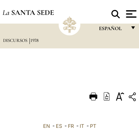
La
SANTA SEDE
ESPAÑOL
DISCURSOS
1978
FRANÇAIS
ENGLISH
ITALIANO
PORTUGUÊS
ESPAÑOL
DEUTSCH
POLSKI
العربيّة
EN
-
ES
-
FR
-
IT
-
PT
中文