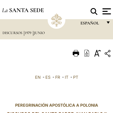
La
SANTA SEDE
ESPAÑOL
DISCURSOS
1979
JUNIO
FRANÇAIS
ENGLISH
ITALIANO
PORTUGUÊS
ESPAÑOL
EN
-
ES
-
FR
-
IT
-
PT
DEUTSCH
POLSKI
العربيّة
PEREGRINACIÓN APOSTÓLICA A POLONIA
中文