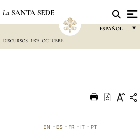
La
SANTA SEDE
ESPAÑOL
DISCURSOS
1979
OCTUBRE
FRANÇAIS
ENGLISH
ITALIANO
PORTUGUÊS
ESPAÑOL
DEUTSCH
POLSKI
العربيّة
EN
-
ES
-
FR
-
IT
-
PT
中文