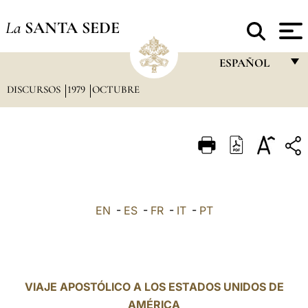
La
SANTA SEDE
ESPAÑOL
DISCURSOS
1979
OCTUBRE
FRANÇAIS
ENGLISH
ITALIANO
PORTUGUÊS
ESPAÑOL
EN
-
ES
-
FR
-
IT
-
PT
DEUTSCH
POLSKI
العربيّة
VIAJE APOSTÓLICO A LOS ESTADOS UNIDOS DE
AMÉRICA
中文