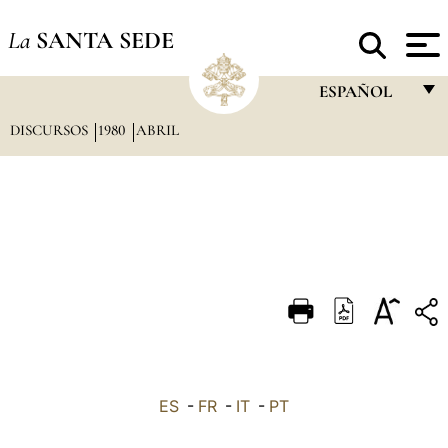
La
SANTA SEDE
ESPAÑOL
DISCURSOS
1980
ABRIL
FRANÇAIS
ENGLISH
ITALIANO
PORTUGUÊS
ESPAÑOL
DEUTSCH
POLSKI
العربيّة
ES
-
FR
-
IT
-
PT
中文